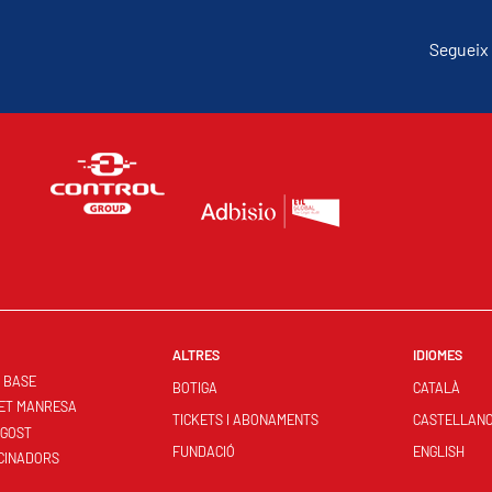
Segueix 
ALTRES
IDIOMES
S BASE
BOTIGA
CATALÀ
ET MANRESA
TICKETS I ABONAMENTS
CASTELLAN
NGOST
FUNDACIÓ
ENGLISH
CINADORS