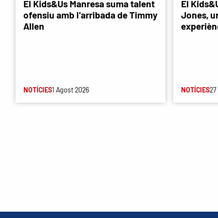
El Kids&Us Manresa suma talent
El Kids&
ofensiu amb l'arribada de Timmy
Jones, u
Allen
experièn
NOTÍCIES
1 Agost 2026
NOTÍCIES
27