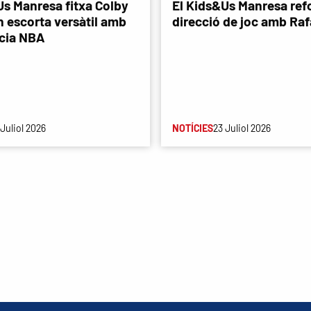
Us Manresa fitxa Colby
El Kids&Us Manresa refo
n escorta versàtil amb
direcció de joc amb Rafa
cia NBA
 Juliol 2026
NOTÍCIES
23 Juliol 2026