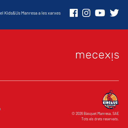
el Kids&Us Manresa a les xarxes
O
© 2026 Bàsquet Manresa, SAE
Tots els drets reservats.