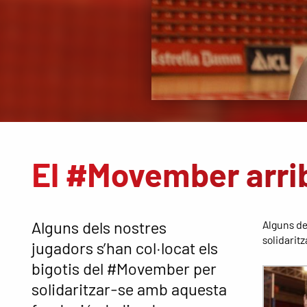
El #Movember arri
Alguns dels nostres
Alguns de
solidarit
jugadors s’han col·locat els
bigotis del #Movember per
solidaritzar-se amb aquesta