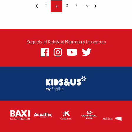
1
2
3
4
14
Segueix el Kids&Us Manresa a les xarxes