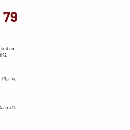
 79
.
njunt on
b 12
l 6, Jou,
astre 11,