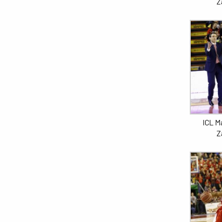
Z
ICL M
Z