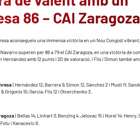
esa 86 – CAI Zaragoza
resa aconsegueix una immensa victòria en un Nou Congost vibrant
n Navarro superen per 86 a 79 el CAI Zaragoza, en una victòria de co
 Hernández amb 12 punts i 20 de valoració, i Flis i Simon també am
nresa
| Hernández 12, Barrera 9, Simon 12, Sánchez 2 i Musli 11; Sandu
, Grigonis 10, García, Flis 12 i Otverchenko 3.
ragoza
| Bellas 14, Linhart 3, Benzing 4, Jelovac 15 i Norel 14; Henry, S
 Fotu i Kanacevic 6.