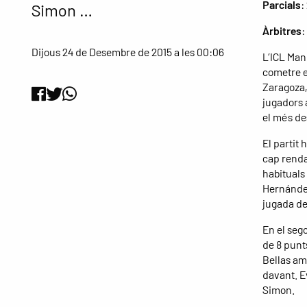
Parcials
:
Simon …
Àrbitres
:
Dijous 24 de Desembre de 2015 a les 00:06
L’ICL Man
cometre er
Zaragoza, 
jugadors 
el més de
El partit
cap renda
habituals
Hernández
jugada de
En el sego
de 8 punts
Bellas amb
davant. Ev
Simon.