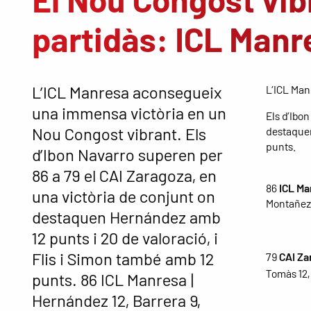
partidàs: ICL Manr
L’ICL Manresa aconsegueix
L’ICL Man
una immensa victòria en un
Els d’Ibo
Nou Congost vibrant. Els
destaquen
punts.
d’Ibon Navarro superen per
86 a 79 el CAI Zaragoza, en
86
ICL Ma
una victòria de conjunt on
Montañez 9
destaquen Hernández amb
12 punts i 20 de valoració, i
Flis i Simon també amb 12
79
CAI Za
Tomàs 12,
punts. 86 ICL Manresa |
Hernández 12, Barrera 9,