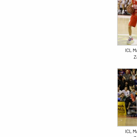
ICL M
Z
ICL M