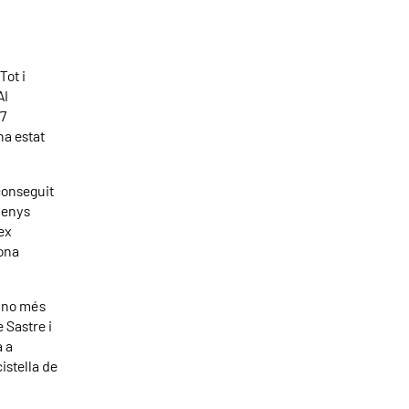
Tot i
AI
 7
ha estat
conseguit
menys
ex
ona
e no més
 Sastre i
a a
istella de