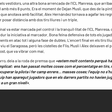
ls vestidors, una altra bona arrencada de l’ICL Manresa, que arribar
al amb més 8 punts. Era el moment de Dejan Musli, que des de la pin
que anotava amb facilitat. Alex Hernández tornava a agafar les reg
r posar distància amb dos tirs lliures i un triple.
inal va estar marcada pel control i la tranquil·litat de l’ICL Manresa,
dur la iniciativa al marcador. Bona feina defensiva de tots els jugado
ts en atac tot i alguna fase de dubtes. L’encert final en els tirs lli
iu el Saragossa, però les cistelles de Flis, Musli i Alex deixaven el pa
st, que va vibrar com mai.
rro, deia a la roda de premsa que
«estem molt contents perquè ha
mplicat: ens han passat moltes coses com el percentatge en tirs, 
ecuperar la pilota i fer camp enrere… masses coses; l’equip no s’ha
ip han aparegut jugadors que en els darrers partits no havien juga
 a un gran nivell»
.