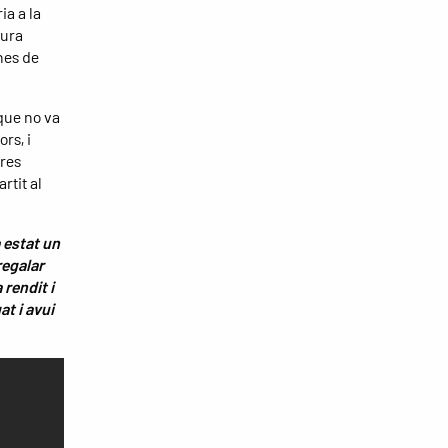
ia a la
tura
nes de
 que no va
rs, i
ures
rtit al
 estat un
regalar
 rendit i
t i avui