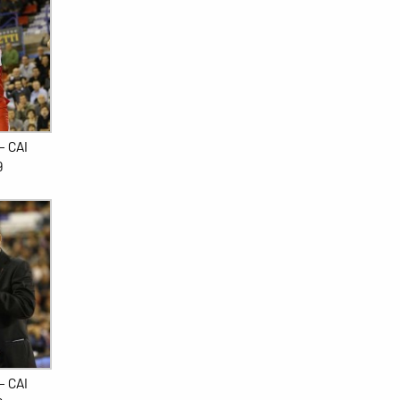
– CAI
9
– CAI