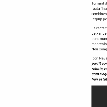
Tornant de
recta fin
semblava 
l’equip pe
La recta f
deixar de 
bons momen
mantenia v
Nou Congo
Ibon Nava
partit co
rebots, r
com a equ
han estat