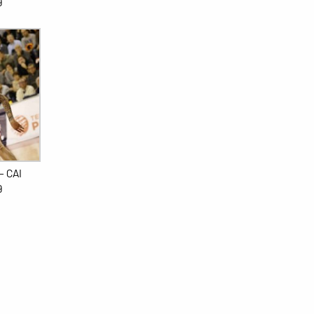
9
– CAI
9