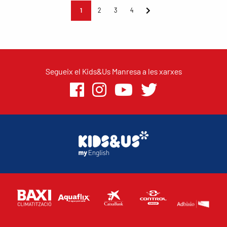
1
2
3
4
Segueix el Kids&Us Manresa a les xarxes