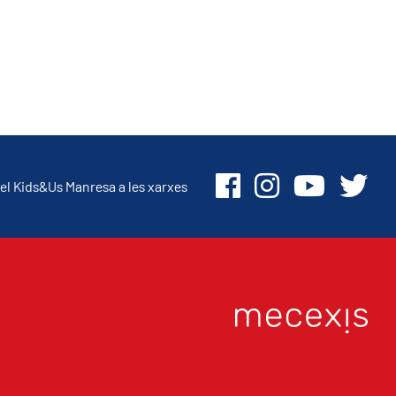
el Kids&Us Manresa a les xarxes