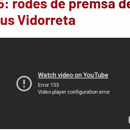
5: rodes de premsa d
xus Vidorreta