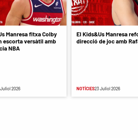
Us Manresa fitxa Colby
El Kids&Us Manresa refo
n escorta versàtil amb
direcció de joc amb Rafa
cia NBA
 Juliol 2026
NOTÍCIES
23 Juliol 2026