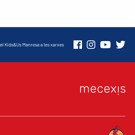
el Kids&Us Manresa a les xarxes