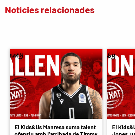
Notícies relacionades
El Kids&Us Manresa suma talent
El Kids&
ofensiu amb l'arribada de Timmy
Jones, u