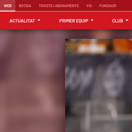
WEB
BOTIGA
TICKETS I ABONAMENTS
VIU
FUNDACIÓ
ACTUALITAT
PRIMER EQUIP
CLUB