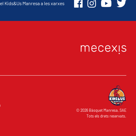
el Kids&Us Manresa a les xarxes
O
© 2026 Bàsquet Manresa, SAE
Tots els drets reservats.