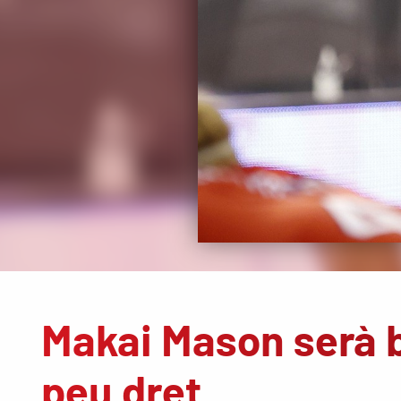
Makai Mason serà b
peu dret