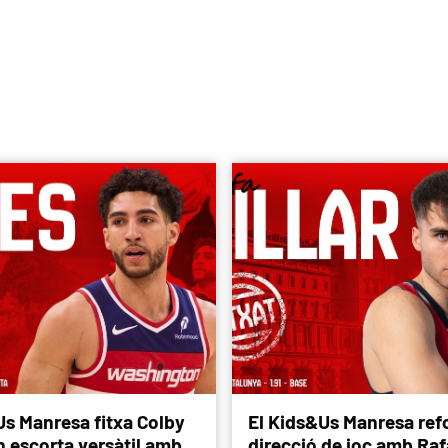
Us Manresa fitxa Colby
El Kids&Us Manresa refo
n escorta versàtil amb
direcció de joc amb Rafa