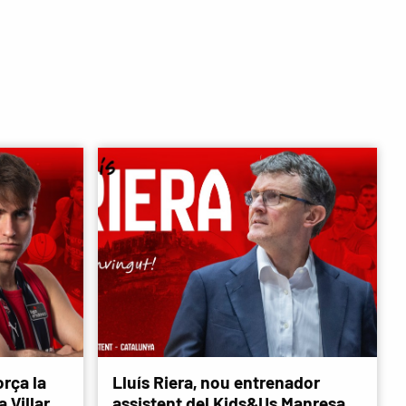
rça la
Lluís Riera, nou entrenador
 Villar
assistent del Kids&Us Manresa