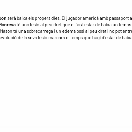
son
serà baixa els propers dies. El jugador americà amb passaport
Manresa
té una lesió al peu dret que el farà estar de baixa un temp
. Mason té una sobrecàrrega i un edema ossi al peu dret i no pot ent
'evolució de la seva lesió marcarà el temps que hagi d'estar de baixa