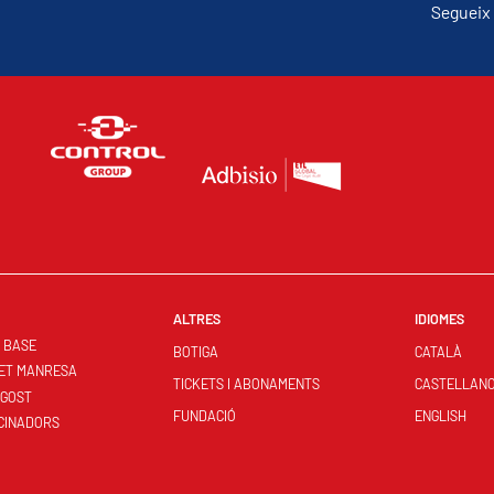
Segueix 
ALTRES
IDIOMES
S BASE
BOTIGA
CATALÀ
ET MANRESA
TICKETS I ABONAMENTS
CASTELLAN
NGOST
FUNDACIÓ
ENGLISH
CINADORS