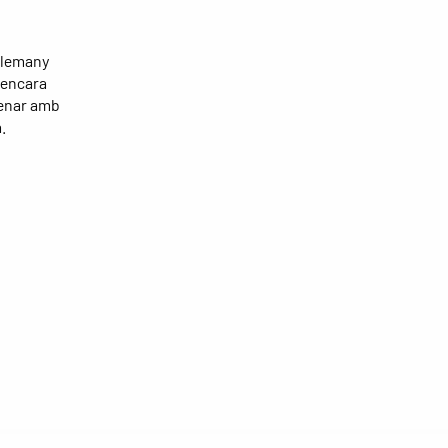
 alemany
s encara
renar amb
.