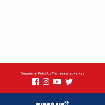
Segueix el Kids&Us Manresa a les xarxes