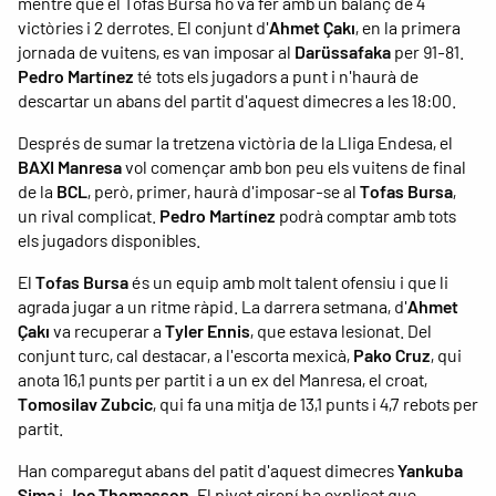
mentre que el Tofas Bursa ho va fer amb un balanç de 4
victòries i 2 derrotes. El conjunt d'
Ahmet Çakı
, en la primera
jornada de vuitens, es van imposar al
Darüssafaka
per 91-81.
Pedro Martínez
té tots els jugadors a punt i n'haurà de
descartar un abans del partit d'aquest dimecres a les 18:00.
Després de sumar la tretzena victòria de la Lliga Endesa, el
BAXI Manresa
vol començar amb bon peu els vuitens de final
de la
BCL
, però, primer, haurà d'imposar-se al
Tofas Bursa
,
un rival complicat.
Pedro Martínez
podrà comptar amb tots
els jugadors disponibles.
El
Tofas Bursa
és un equip amb molt talent ofensiu i que li
agrada jugar a un ritme ràpid. La darrera setmana, d'
Ahmet
Çakı
va recuperar a
Tyler Ennis
, que estava lesionat. Del
conjunt turc, cal destacar, a l'escorta mexicà,
Pako Cruz
, qui
anota 16,1 punts per partit i a un ex del Manresa, el croat,
Tomosilav Zubcic
, qui fa una mitja de 13,1 punts i 4,7 rebots per
partit.
Han comparegut abans del patit d'aquest dimecres
Yankuba
Sima
i
Joe Thomasson
. El pivot gironí ha explicat que