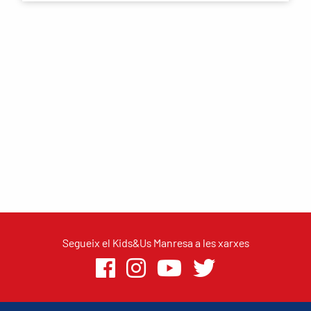
Segueix el Kids&Us Manresa a les xarxes