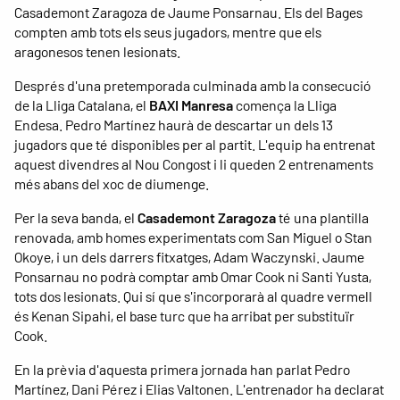
Casademont Zaragoza de Jaume Ponsarnau. Els del Bages
compten amb tots els seus jugadors, mentre que els
aragonesos tenen lesionats.
Després d'una pretemporada culminada amb la consecució
de la Lliga Catalana, el
BAXI Manresa
comença la Lliga
Endesa. Pedro Martínez haurà de descartar un dels 13
jugadors que té disponibles per al partit. L'equip ha entrenat
aquest divendres al Nou Congost i li queden 2 entrenaments
més abans del xoc de diumenge.
Per la seva banda, el
Casademont Zaragoza
té una plantilla
renovada, amb homes experimentats com San Miguel o Stan
Okoye, i un dels darrers fitxatges, Adam Waczynski. Jaume
Ponsarnau no podrà comptar amb Omar Cook ni Santi Yusta,
tots dos lesionats. Qui sí que s'incorporarà al quadre vermell
és Kenan Sipahi, el base turc que ha arribat per substituïr
Cook.
En la prèvia d'aquesta primera jornada han parlat Pedro
Martínez, Dani Pérez i Elias Valtonen. L'entrenador ha declarat