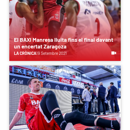
El BAXI Manresa lluita fins el final davant
un encertat Zaragoza
LA CRÒNICA
19 Setembre 2021