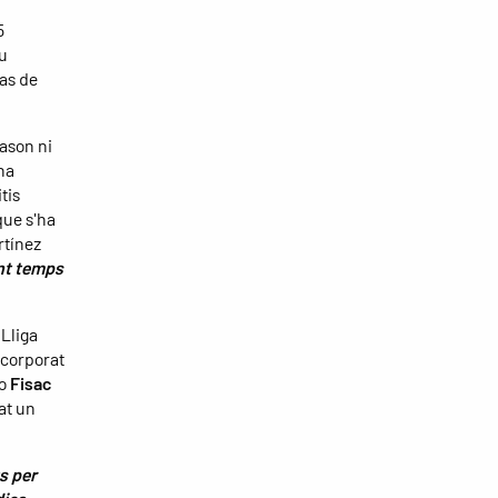
5
u
cas de
ason ni
na
tis
 que s'ha
rtínez
ant temps
 Lliga
ncorporat
io
Fisac
at un
s per