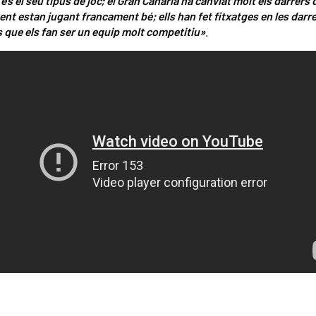
 és el seu tipus de joc; el Gran Canaria ha canviat molt els darrers 
nt estan jugant francament bé; ells han fet fitxatges en les darr
que els fan ser un equip molt competitiu»
.