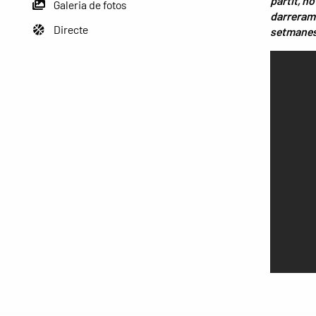
partit, no
Galeria de fotos
darrerame
Directe
setmanes 