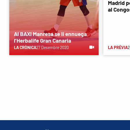
Madrid p
al Congo
Al BAXI Manresa se li ennuega
l’Herbalife Gran Canaria
LA CRÒNICA
27 Desembre 2020
LA PRÈVIA
2