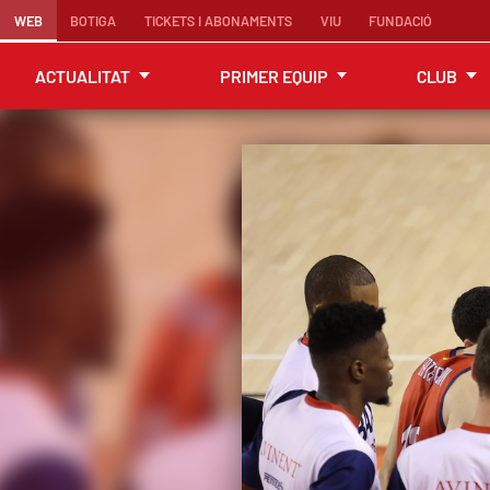
WEB
BOTIGA
TICKETS I ABONAMENTS
VIU
FUNDACIÓ
ACTUALITAT
PRIMER EQUIP
CLUB