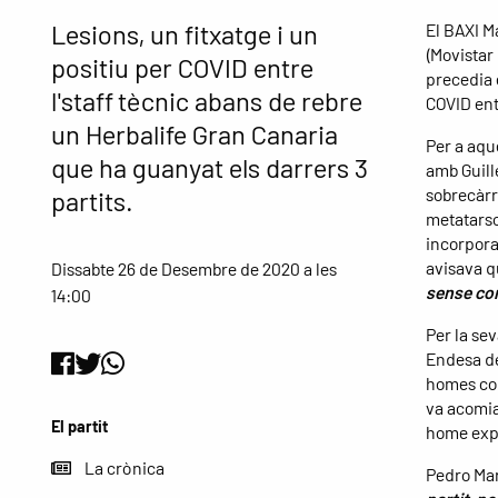
Lesions, un fitxatge i un
El BAXI M
(Movistar
positiu per COVID entre
precedia 
l'staff tècnic abans de rebre
COVID ent
un Herbalife Gran Canaria
Per a aqu
que ha guanyat els darrers 3
amb Guill
sobrecàrr
partits.
metatarso
incorpora
avisava 
Dissabte 26 de Desembre de 2020 a les
sense co
14:00
Per la se
Endesa de
homes co
va acomia
El partit
home exp
La crònica
Pedro Mar