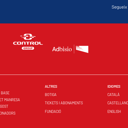
Segueix 
ALTRES
IDIOMES
S BASE
BOTIGA
CATALÀ
ET MANRESA
TICKETS I ABONAMENTS
CASTELLAN
NGOST
FUNDACIÓ
ENGLISH
CINADORS