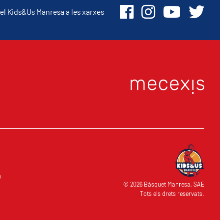
el Kids&Us Manresa a les xarxes
O
© 2026 Bàsquet Manresa, SAE
Tots els drets reservats.