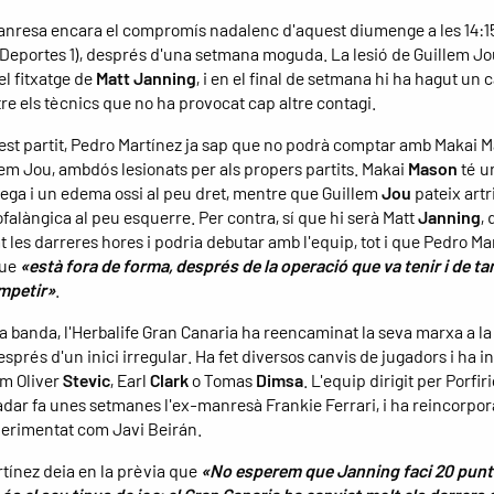
anresa encara el compromís nadalenc d'aquest diumenge a les 14:1
 Deportes 1), després d'una setmana moguda. La lesió de Guillem Jo
el fitxatge de
Matt Janning
, i en el final de setmana hi ha hagut un 
re els tècnics que no ha provocat cap altre contagi.
est partit, Pedro Martínez ja sap que no podrà comptar amb Makai M
em Jou, ambdós lesionats per als propers partits. Makai
Mason
té u
ega i un edema ossi al peu dret, mentre que Guillem
Jou
pateix artri
falàngica al peu esquerre. Per contra, sí que hi serà Matt
Janning
,
t les darreres hores i podria debutar amb l'equip, tot i que Pedro Ma
que
«està fora de forma, després de la operació que va tenir i de t
mpetir»
.
va banda, l'Herbalife Gran Canaria ha reencaminat la seva marxa a la
sprés d'un inici irregular. Ha fet diversos canvis de jugadors i ha i
m Oliver
Stevic
, Earl
Clark
o Tomas
Dimsa
. L'equip dirigit per Porfir
dar fa unes setmanes l'ex-manresà Frankie Ferrari, i ha reincorpor
erimentat com Javi Beirán.
tínez deia en la prèvia que
«No esperem que Janning faci 20 punt