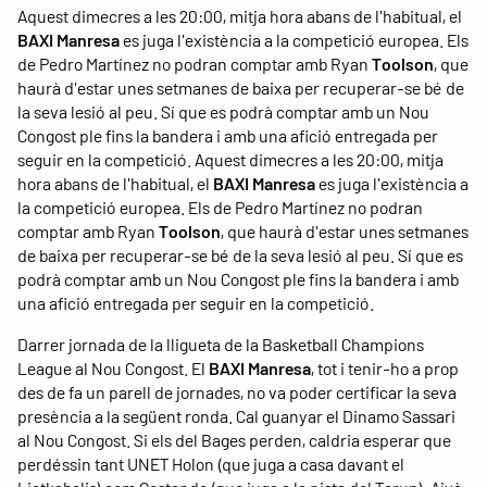
Aquest dimecres a les 20:00, mitja hora abans de l'habitual, el
BAXI Manresa
es juga l'existència a la competició europea. Els
de Pedro Martínez no podran comptar amb Ryan
Toolson
, que
haurà d'estar unes setmanes de baixa per recuperar-se bé de
la seva lesió al peu. Sí que es podrà comptar amb un Nou
Congost ple fins la bandera i amb una afició entregada per
seguir en la competició. Aquest dimecres a les 20:00, mitja
hora abans de l'habitual, el
BAXI Manresa
es juga l'existència a
la competició europea. Els de Pedro Martínez no podran
comptar amb Ryan
Toolson
, que haurà d'estar unes setmanes
de baixa per recuperar-se bé de la seva lesió al peu. Sí que es
podrà comptar amb un Nou Congost ple fins la bandera i amb
una afició entregada per seguir en la competició.
Darrer jornada de la lligueta de la Basketball Champions
League al Nou Congost. El
BAXI Manresa
, tot i tenir-ho a prop
des de fa un parell de jornades, no va poder certificar la seva
presència a la següent ronda. Cal guanyar el Dinamo Sassari
al Nou Congost. Si els del Bages perden, caldria esperar que
perdéssin tant UNET Holon (que juga a casa davant el