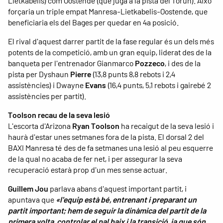
Lietkabelis) com Oostende (que juga a la pista del Torun). Això
forçaria un triple empat Manresa-Lietkabelis-Oostende, que
beneficiaria els del Bages per quedar en 4a posició.
El rival d'aquest darrer partit de la fase regular és un dels més
potents de la competició, amb un gran equip, liderat des de la
banqueta per l'entrenador Gianmarco
Pozzeco
, i des de la
pista per Dyshaun
Pierre
(13,8 punts 8,8 rebots i 2,4
assistències) i Dwayne
Evans
(16,4 punts, 5,1 rebots i gairebé 2
assistències per partit).
Toolson recau de la seva lesió
L'escorta d'Arizona
Ryan Toolson
ha recaigut de la seva lesió i
haurà d'estar unes setmanes fora de la pista. El dorsal 2 del
BAXI Manresa té des de fa setmanes una lesió al peu esquerre
de la qual no acaba de fer net, i per assegurar la seva
recuperació estarà prop d'un mes sense actuar.
Guillem Jou
parlava abans d'aquest important partit, i
apuntava que
«l'equip està bé, entrenant i preparant un
partit important; hem de seguir la dinàmica del partit de la
primera volta, controlar el pal baix i la transició, ja que són