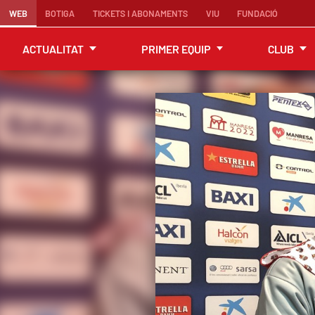
WEB
BOTIGA
TICKETS I ABONAMENTS
VIU
FUNDACIÓ
ACTUALITAT
PRIMER EQUIP
CLUB