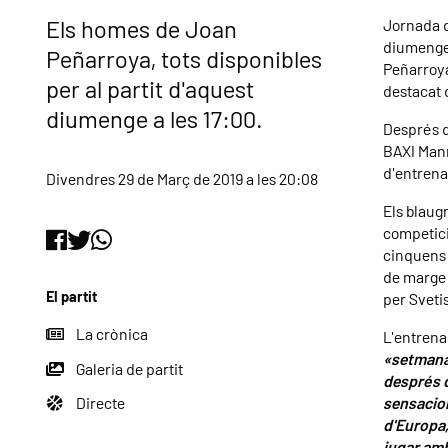
Els homes de Joan
Jornada d
diumenge 
Peñarroya, tots disponibles
Peñarroya 
per al partit d'aquest
destacat 
diumenge a les 17:00.
Després d
BAXI Manre
d'entrena
Divendres 29 de Març de 2019 a les 20:08
Els blaugr
competici
cinquens 
de marge s
El partit
per Svetis
La crònica
L'entrena
«setmana 
Galeria de partit
després d
sensacion
Directe
d'Europa,
jugar amb