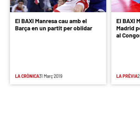
El BAXI Manresa cau amb el
El BAXI M
Barça en un partit per oblidar
Madrid p
al Congo
LA CRÒNICA
31 Març 2019
LA PRÈVIA
2