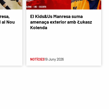
resa,
El Kids&Us Manresa suma
d al Nou
amenaça exterior amb Łukasz
Kolenda
NOTÍCIES
19 Juny 2026