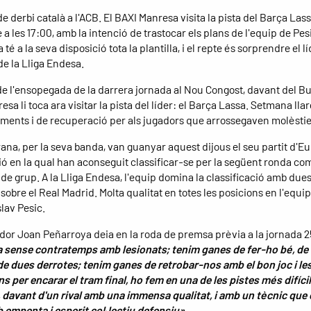
e derbi català a l'ACB. El BAXI Manresa visita la pista del Barça Las
a les 17:00, amb la intenció de trastocar els plans de l'equip de Pes
té a la seva disposició tota la plantilla, i el repte és sorprendre el l
de la Lliga Endesa.
e l'ensopegada de la darrera jornada al Nou Congost, davant del Bu
sa li toca ara visitar la pista del líder: el Barça Lassa. Setmana lla
ments i de recuperació per als jugadors que arrossegaven molèstie
ana, per la seva banda, van guanyar aquest dijous el seu partit d'Eur
ó en la qual han aconseguit classificar-se per la següent ronda co
de grup. A la Lliga Endesa, l'equip domina la classificació amb dues
obre el Real Madrid. Molta qualitat en totes les posicions en l'equip 
lav Pesic.
dor Joan Peñarroya deia en la roda de premsa prèvia a la jornada 
sense contratemps amb lesionats; tenim ganes de fer-ho bé, de 
e dues derrotes; tenim ganes de retrobar-nos amb el bon joc i le
s per encarar el tram final, ho fem en una de les pistes més difíci
 davant d'un rival amb una immensa qualitat, i amb un tècnic que e
 empenta i esperit col·lectiu defensiu»
.