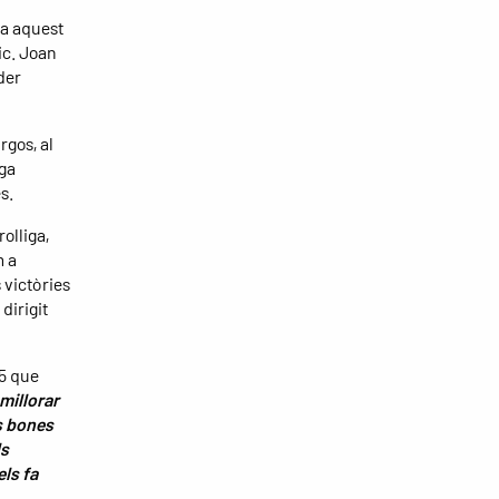
sa aquest
ic. Joan
íder
rgos, al
rga
s.
olliga,
m a
 victòries
dirigit
25 que
millorar
s bones
ls
ls fa