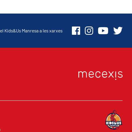
el Kids&Us Manresa a les xarxes
O