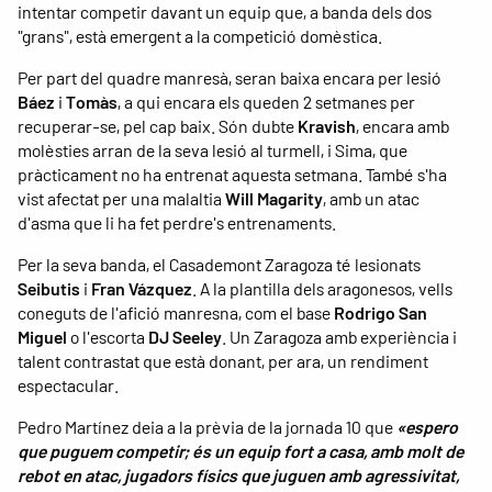
intentar competir davant un equip que, a banda dels dos
"grans", està emergent a la competició domèstica.
Per part del quadre manresà, seran baixa encara per lesió
Báez
i
Tomàs
, a qui encara els queden 2 setmanes per
recuperar-se, pel cap baix. Són dubte
Kravish
, encara amb
molèsties arran de la seva lesió al turmell, i Sima, que
pràcticament no ha entrenat aquesta setmana. També s'ha
vist afectat per una malaltia
Will Magarity
, amb un atac
d'asma que li ha fet perdre's entrenaments.
Per la seva banda, el Casademont Zaragoza té lesionats
Seibutis
i
Fran Vázquez
. A la plantilla dels aragonesos, vells
coneguts de l'afició manresna, com el base
Rodrigo San
Miguel
o l'escorta
DJ Seeley
. Un Zaragoza amb experiència i
talent contrastat que està donant, per ara, un rendiment
espectacular.
Pedro Martínez deia a la prèvia de la jornada 10 que
«espero
que puguem competir; és un equip fort a casa, amb molt de
rebot en atac, jugadors físics que juguen amb agressivitat,