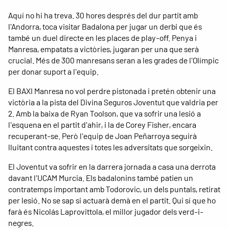
Aquí no hi ha treva. 30 hores després del dur partit amb
l'Andorra, toca visitar Badalona per jugar un derbi que és
també un duel directe en les places de play-off. Penya i
Manresa, empatats a victòries, jugaran per una que serà
crucial. Més de 300 manresans seran a les grades de l'Olímpic
per donar suport a l'equip.
El BAXI Manresa no vol perdre pistonada i pretén obtenir una
victòria a la pista del Divina Seguros Joventut que valdria per
2. Amb la baixa de Ryan Toolson, que va sofrir una lesió a
l'esquena en el partit d'ahir, i la de Corey Fisher, encara
recuperant-se. Però l'equip de Joan Peñarroya seguirà
lluitant contra aquestes i totes les adversitats que sorgeixin.
El Joventut va sofrir en la darrera jornada a casa una derrota
davant l'UCAM Murcia. Els badalonins també patien un
contratemps important amb Todorovic, un dels puntals, retirat
per lesió. No se sap si actuarà demà en el partit. Qui sí que ho
farà és Nicolás Laprovittola, el millor jugador dels verd-i-
negres.