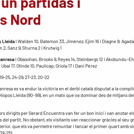
un partidàs i
is Nord
 Lleida
I Walden 10, Batemon 33, Jiménez, Ejim 16 i Diagne 9; Agada 
 2, Sanz 9, Shurna 2 i Krutwig 1
Manresa
I Obasohan, Brooks 9, Reyes 14, Steinbergs 12 i Akobundu-Eh
 Ubal 17, Olinde 10, Paulicap, Oriola 17 i Dani Pérez
 19-25, 24-29, 27-23, 20-22
anresa es va endur la victòria en el derbi català disputat a la compl
 Hiopos Lleida (90-99), en un matx que va dominar des de mitjans de
rs dirigits per Gerard Encuentra van fer un bon inici i van anotar e
 del partit. No obstant, els visitants van reaccionar gràcies al seu g
terior, que els va permetre remuntar i tancar el primer quart amb si
19-25).