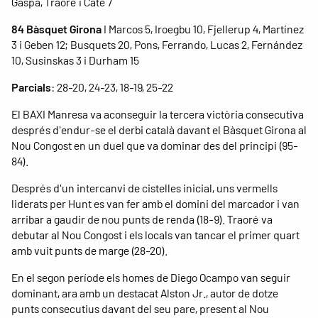
Gaspà, Traoré i Cate 7
84 Bàsquet Girona
I Marcos 5, Iroegbu 10, Fjellerup 4, Martínez
3 i Geben 12; Busquets 20, Pons, Ferrando, Lucas 2, Fernández
10, Susinskas 3 i Durham 15
Parcials
: 28-20, 24-23, 18-19, 25-22
El BAXI Manresa va aconseguir la tercera victòria consecutiva
després d'endur-se el derbi català davant el Bàsquet Girona al
Nou Congost en un duel que va dominar des del principi (95-
84).
Després d'un intercanvi de cistelles inicial, uns vermells
liderats per Hunt es van fer amb el domini del marcador i van
arribar a gaudir de nou punts de renda (18-9). Traoré va
debutar al Nou Congost i els locals van tancar el primer quart
amb vuit punts de marge (28-20).
En el segon període els homes de Diego Ocampo van seguir
dominant, ara amb un destacat Alston Jr., autor de dotze
punts consecutius davant del seu pare, present al Nou