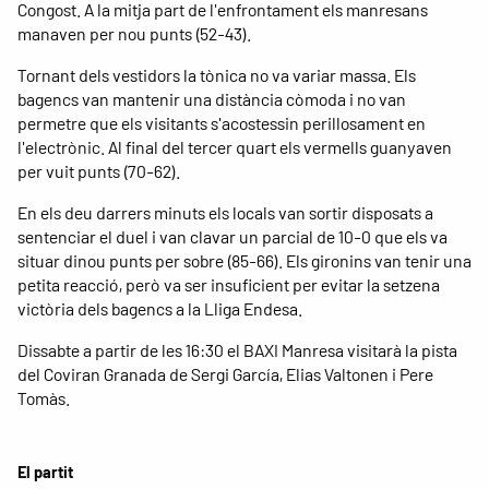
Congost. A la mitja part de l'enfrontament els manresans
manaven per nou punts (52-43).
Tornant dels vestidors la tònica no va variar massa. Els
bagencs van mantenir una distància còmoda i no van
permetre que els visitants s'acostessin perillosament en
l'electrònic. Al final del tercer quart els vermells guanyaven
per vuit punts (70-62).
En els deu darrers minuts els locals van sortir disposats a
sentenciar el duel i van clavar un parcial de 10-0 que els va
situar dinou punts per sobre (85-66). Els gironins van tenir una
petita reacció, però va ser insuficient per evitar la setzena
victòria dels bagencs a la Lliga Endesa.
Dissabte a partir de les 16:30 el BAXI Manresa visitarà la pista
del Coviran Granada de Sergi García, Elias Valtonen i Pere
Tomàs.
El partit