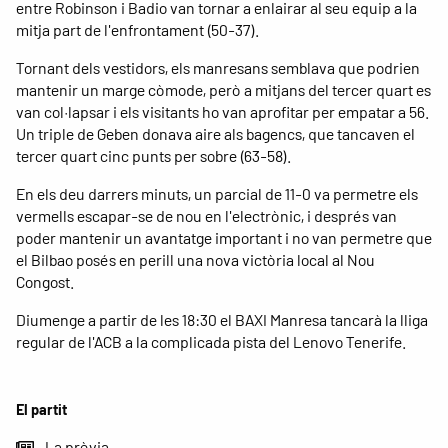
entre Robinson i Badio van tornar a enlairar al seu equip a la
mitja part de l'enfrontament (50-37).
Tornant dels vestidors, els manresans semblava que podrien
mantenir un marge còmode, però a mitjans del tercer quart es
van col·lapsar i els visitants ho van aprofitar per empatar a 56.
Un triple de Geben donava aire als bagencs, que tancaven el
tercer quart cinc punts per sobre (63-58).
En els deu darrers minuts, un parcial de 11-0 va permetre els
vermells escapar-se de nou en l'electrònic, i després van
poder mantenir un avantatge important i no van permetre que
el Bilbao posés en perill una nova victòria local al Nou
Congost.
Diumenge a partir de les 18:30 el BAXI Manresa tancarà la lliga
regular de l'ACB a la complicada pista del Lenovo Tenerife.
El partit
La prèvia