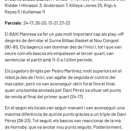
Ridder i Hlinason 3; Andersson 7, Killeya-Jones 25, Rigo 4,
Reyes 5 i Kullamae 11
Parcials
: 24-17, 26-20, 13-21, 27-23
El BAXI Manresa va fer un pas molt important cap als play-off
després de derrotar el Surne Bilbao Basket al Nou Congost
(90-81). Els bagencs van dominar des de l'inici i, tot i que van
veure com els bascos els empataven al tercer quart, van
sentenciar el partit amb 11-0 a l'últim període.
Els jugadors dirigits per Pedro Martínez, molt superiors en el
rebot ja des de l'inici, van agafar de seguida el control del
marcador, però no van aconseguir obrir forat fins el final,
quan una bomba anotada per Dani Pérez va situar set punts
de renda al final del primer quart (24-17).
En el segon els locals van seguir manant i van aconseguir una
màxima diferència de quinze punts gràcies a un triple de Dani
Pérez (38-23). Tot seguit, els bascos van reaccionar de la mà
de Hornsby, que va anotar nou punts seguits. Posteriorment,