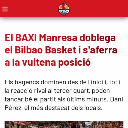
El BAXI Manresa doblega
el Bilbao Basket i s'aferra
a la vuitena posició
Els bagencs dominen des de l'inici i, tot i
la reacció rival al tercer quart, poden
tancar bé el partit als últims minuts. Dani
Pérez, el més destacat dels locals.