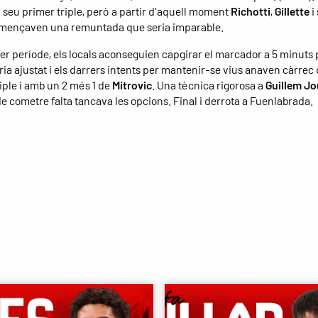
l seu primer triple, però a partir d'aquell moment
Richotti
,
Gillette
i
mençaven una remuntada que seria imparable.
er període, els locals aconseguien capgirar el marcador a 5 minuts p
eria ajustat i els darrers intents per mantenir-se vius anaven càrrec
iple i amb un 2 més 1 de
Mitrovic
. Una tècnica rigorosa a
Guillem Jo
e cometre falta tancava les opcions. Final i derrota a Fuenlabrada.