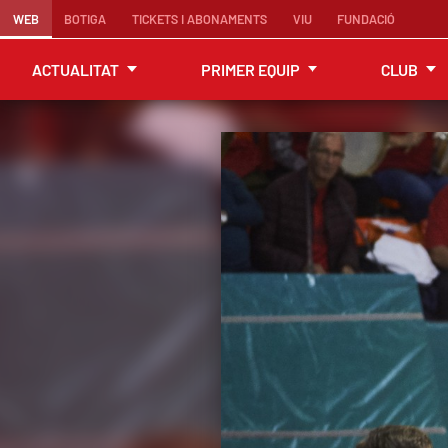
WEB
BOTIGA
TICKETS I ABONAMENTS
VIU
FUNDACIÓ
ACTUALITAT
PRIMER EQUIP
CLUB