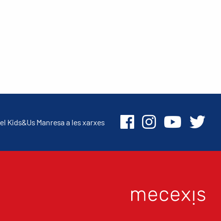
el Kids&Us Manresa a les xarxes