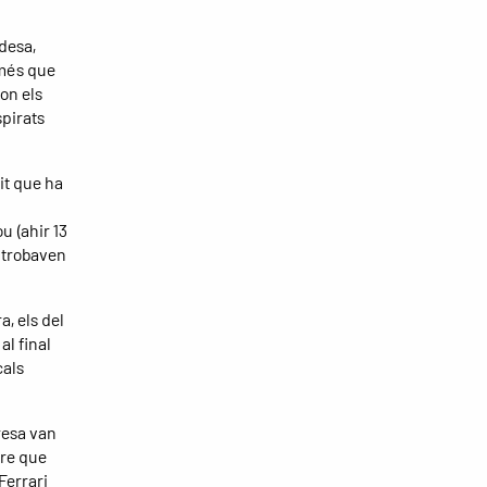
desa,
 més que
on els
spirats
it que ha
u (ahir 13
o trobaven
a, els del
al final
cals
resa van
tre que
Ferrari