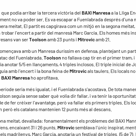
que podia arribar la tercera victòria del
BAXI Manresa
a la Lliga En
lment no va poder ser. Es va escapar a Fuenlabrada després d'una
era meitat. El partit es capgirava com un mitjó en la segona meitat, 
n trobar l'encert a partir del manresà Marc Garcia. Els homes més in
resans van ser
Toolson
amb 23 punts i
Mitrovic
amb 21.
 començava amb un Manresa duríssim en defensa, plantejant un part
'atac del Fuenlabrada.
Toolson
no fallava cap tir en el primer tram, i
 anotar 5/5 en llançaments, 4 triples inclosos. El triple inicial de Jo
guia amb l'encert i la bona feina de
Mitrovic
als taulers. Els locals n
l
BAXI Manresa
ho aprofitava.
eríode seria més igualat, i el Fuenlabrada s'acostava. De tota maner
lson seguia sense saber què volia dir fallar, i va tenir la oportunitat 
e de fer créixer l'avantatge, però va fallar els primers triples. Els lo
n però els catalans mantenien 12 punts més al descans.
ona meitat, devallada: fonamentalment els problemes del BAXI Man
ens, encaixant 31 i 26 punts.
Mitrovic
semblava l'únic inspirat, men
els madrilenys, Marc Garcia, anotaria un festival de triples. (5 de 7). 