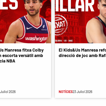
Us Manresa fitxa Colby
El Kids&Us Manresa refo
n escorta versàtil amb
direcció de joc amb Rafa
cia NBA
 Juliol 2026
NOTÍCIES
23 Juliol 2026