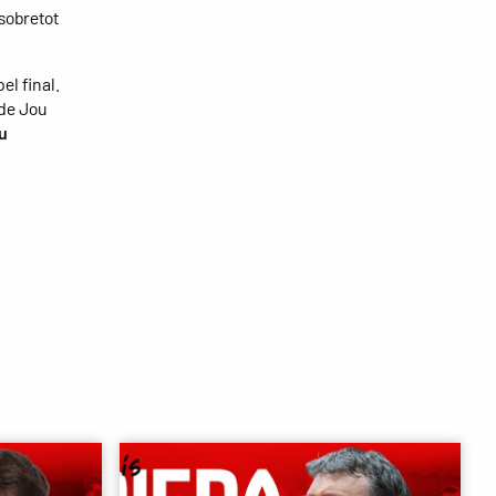
 sobretot
el final.
 de Jou
u