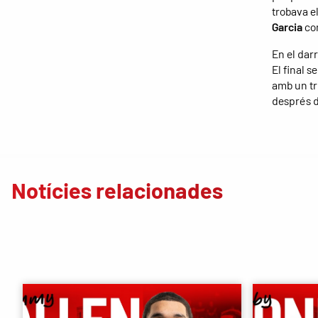
trobava e
Garcia
co
En el darr
El final s
amb un tr
després d
Notícies relacionades