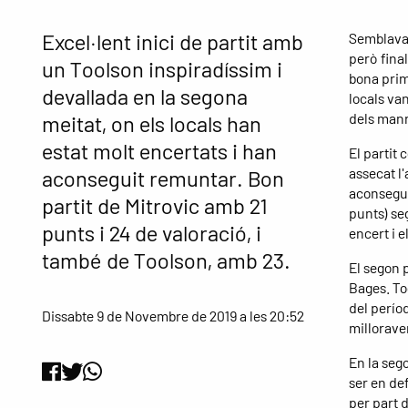
Excel·lent inici de partit amb
Semblava 
però fina
un Toolson inspiradíssim i
bona prim
devallada en la segona
locals va
dels man
meitat, on els locals han
estat molt encertats i han
El partit
assecat l
aconseguit remuntar. Bon
aconseguia
partit de Mitrovic amb 21
punts) se
punts i 24 de valoració, i
encert i e
també de Toolson, amb 23.
El segon p
Bages. Too
del períod
Dissabte 9 de Novembre de 2019 a les 20:52
millorave
En la seg
ser en def
per part d