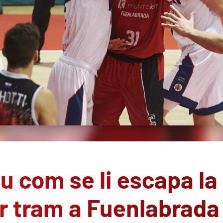
u com se li escapa la
er tram a Fuenlabrada