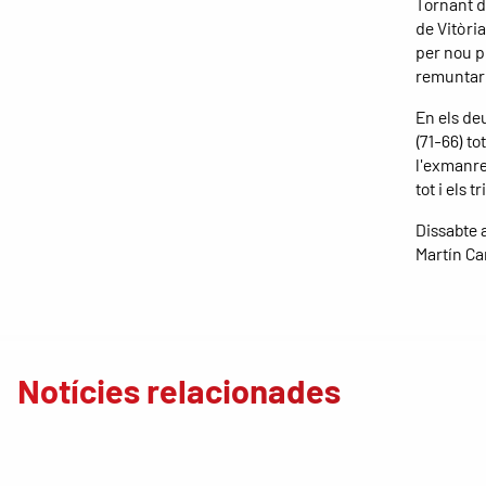
Tornant de
de Vitòria
per nou p
remuntar e
En els de
(71-66) to
l'exmanre
tot i els 
Dissabte a
Martín Ca
Notícies relacionades