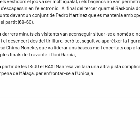
ls vestidors el joc va ser molt igualat, i els bagencs no van permetr
 s'escapessin en l'electrònic . Al final del tercer quart el Baskonia
unts davant un conjunt de Pedro Martínez que es mantenia amb op
l partit (69-60).
u darrers minuts els visitants van aconseguir situar-se a només cin
t i el desencert des del tir lliure, però tot seguit va aparèixer la figur
sà Chima Moneke, que va liderar uns bascos molt encertats cap a la 
triples finals de Travanté i Dani García.
 partir de les 18:00 el BAXI Manresa visitarà una altra pista complic
rpena de Màlaga, per enfrontar-se a l'Unicaja.