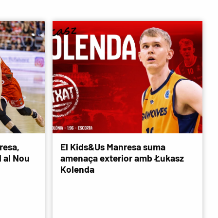
resa,
El Kids&Us Manresa suma
d al Nou
amenaça exterior amb Łukasz
Kolenda