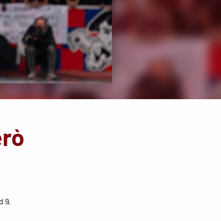
erò
d 9,