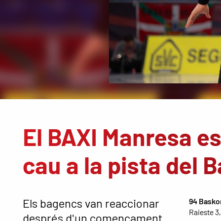
El BAXI Manresa es 
cau a la pista del 
Els bagencs van reaccionar
94 Basko
Raieste 3,
després d'un començament