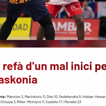
refà d'un mal inici p
Baskonia
nia
I Mannion 2, Marinkovic 11, Díez 10, Sedekerskis 5 i Kotsar; Howar
 Chiozza 3, Miller-McIntyre 11, Costello 17 i Moneke 23