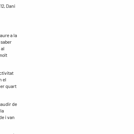
 12, Dani
aure a la
 saber
 al
molt
ctivitat
n el
mer quart
 gaudir de
 la
de i van