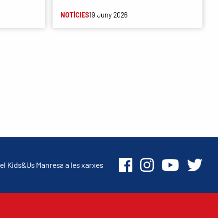
NOTÍCIES
19 Juny 2026
el Kids&Us Manresa a les xarxes