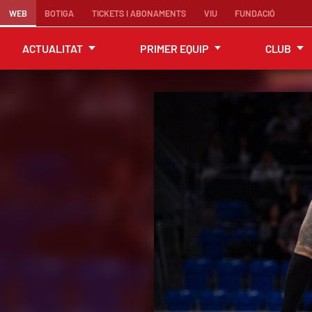
WEB
BOTIGA
TICKETS I ABONAMENTS
VIU
FUNDACIÓ
ACTUALITAT
PRIMER EQUIP
CLUB