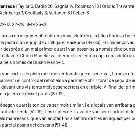
Manresa
I Taylor 6, Badio 20, Sagnia 14, Robinson 10 i Oriola; Travanté
Steinbergs 3, Coulibaly 3, Valtonen 6 i Geben 3
 29-12, 22-29, 18-19, 25-26
anresa no va poder obtenir una nova victòria a la Lliga Endesa i va c
a pista d'un equip d'Eurolliga, el Baskonia (94-86). Els bagencs van
r després d'un mal primer quart i van posar-se a només cinc punts
erò llavors Chima Moneke va liderar el seu equip cap a una victòria 
a pels homes de Dusko Ivanovic.
 van sortir a la pista molt més entonats que el seu rival. La seva efe
çament i el control del rebot els va permetre obrir forat de seguida e
davant uns visitants molt desencertats en el triple. Al final del pri
cia ja era de disset punts (29-12).
del segon quart la tònica va ser molt similar, i els locals van arribar a
punts de renda (42-19). Dos triples de Travanté van ser el principi de
els manresans, que van anotar fins a set tirs de tres en aquest perío
 parcial abans del descans (51-41).