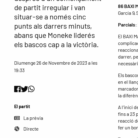
de partit irregular i van
86 BAXI 
García 9, 
situar-se a només cinc
punts als darrers minuts,
Parcials
:
abans que Moneke liderés
El BAXI M
els bascos cap a la victòria.
complicad
reacciona
darrer, p
Diumenge 26 de Novembre de 2023 a les
necessàri
19:33
Els bascos
en el llan
marcador 
la diferèn
El partit
A l'inici 
fins a 23 
La prèvia
reacció d
fer un bon
Directe