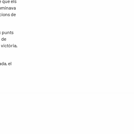
e que els
 dominava
cions de
c punts
a de
victòria,
ada, el