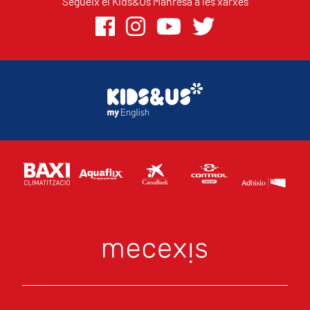
Segueix el Kids&Us Manresa a les xarxes