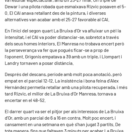
Dewar i una pilota robada que esmaixava Rizvic posaven el 5-
0. El CAI anava retallant des de la pintura, i diverses
alternatives van acabar amb el 25-27 favorable al CAI.
En l’inici del segon quart La Bruixa d’Or va afluixar un pèl la
intensitat, i el CAI va poder distanciar-se, sobretot a través
dels seus homes interiors. El Manresa no trobava encert però
la perseverança va fer que pogués ficar-se a prop de
l’oponent. Grigonis empatava a 39 amb un triple, i Llompart i
Landry tornaven a posar distància.
Després del descans, període amb molt poca anotació, però
empat en el parcial 12-12. La insistència i bona feina d’Alex
Hernández permetia retallar amb una pilota recuperada, i més
tard Rizvic, el millor de La Bruixa d’Or Manresa, tornava a
encertar en el 48-52.
El darrer quart va ser el pitjor per als interessos de La Bruixa
d’Or, amb un parcial de 6 a 16 en contra. Molt poc encert, i
cansament en una setmana en què s’han jugat 3 partits. De
tota manera, fins que faltaven 3 minuts per acabar La Bruixa