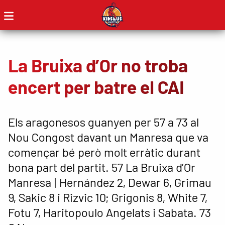
La Bruixa d’Or no troba
encert per batre el CAI
Els aragonesos guanyen per 57 a 73 al
Nou Congost davant un Manresa que va
començar bé però molt erràtic durant
bona part del partit. 57 La Bruixa d’Or
Manresa | Hernández 2, Dewar 6, Grimau
9, Sakic 8 i Rizvic 10; Grigonis 8, White 7,
Fotu 7, Haritopoulo Angelats i Sabata. 73