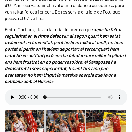
d’Or Manresa va tenir el rival a una distància assequible, però
van faltar forces i encert. De res servia el triple de Fotu que
posava el 57-73 final.
Pedro Martínez, deia a la roda de premsa que
«ens ha faltat
regularitat en el ritme defensiu; al segon quart hem estat
malament en intensitat, però ho hem millorat molt, no hem
portat el partit on l’havíem de portar; al tercer quart hem
estat bé en actitud però ens ha faltat moure millor la pilota i
ens hem frustrat en no poder resoldre; el Saragossa ha
demostrat la seva superioritat, traient tirs amb poc
avantatge; no hem tingut la mateixa energia que fa una
setmana amb el Múrcia»
.