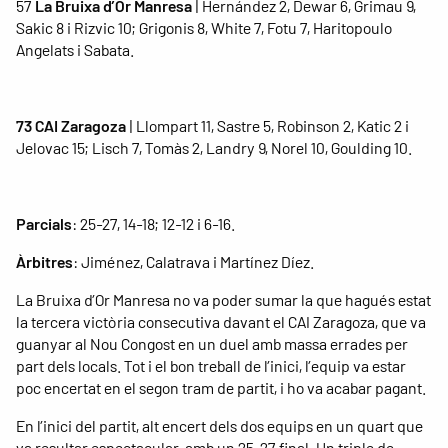
57
La Bruixa d’Or Manresa
| Hernández 2, Dewar 6, Grimau 9,
Sakic 8 i Rizvic 10; Grigonis 8, White 7, Fotu 7, Haritopoulo
Angelats i Sabata.
73
CAI Zaragoza
| Llompart 11, Sastre 5, Robinson 2, Katic 2 i
Jelovac 15; Lisch 7, Tomàs 2, Landry 9, Norel 10, Goulding 10.
Parcials
: 25-27, 14-18; 12-12 i 6-16.
Àrbitres
: Jiménez, Calatrava i Martínez Díez.
La Bruixa d’Or Manresa no va poder sumar la que hagués estat
la tercera victòria consecutiva davant el CAI Zaragoza, que va
guanyar al Nou Congost en un duel amb massa errades per
part dels locals. Tot i el bon treball de l’inici, l’equip va estar
poc encertat en el segon tram de partit, i ho va acabar pagant.
En l’inici del partit, alt encert dels dos equips en un quart que
va resultar espectacular, amb un 25-27 final. Un triple de