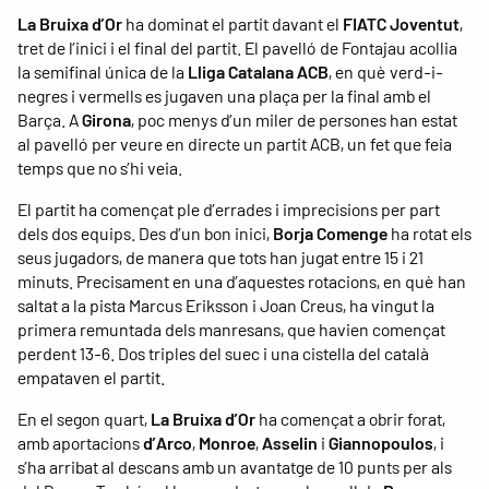
La Bruixa d’Or
ha dominat el partit davant el
FIATC Joventut
,
tret de l’inici i el final del partit. El pavelló de Fontajau acollia
la semifinal única de la
Lliga Catalana ACB
, en què verd-i-
negres i vermells es jugaven una plaça per la final amb el
Barça. A
Girona
, poc menys d’un miler de persones han estat
al pavelló per veure en directe un partit ACB, un fet que feia
temps que no s’hi veia.
El partit ha començat ple d’errades i imprecisions per part
dels dos equips. Des d’un bon inici,
Borja Comenge
ha rotat els
seus jugadors, de manera que tots han jugat entre 15 i 21
minuts. Precisament en una d’aquestes rotacions, en què han
saltat a la pista Marcus Eriksson i Joan Creus, ha vingut la
primera remuntada dels manresans, que havien començat
perdent 13-6. Dos triples del suec i una cistella del català
empataven el partit.
En el segon quart,
La Bruixa d’Or
ha començat a obrir forat,
amb aportacions
d’Arco
,
Monroe
,
Asselin
i
Giannopoulos
, i
s’ha arribat al descans amb un avantatge de 10 punts per als