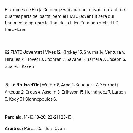
Els homes de Borja Comenge van anar per davant durant tres
quartes parts del partit, però el FIATC Joventut serà qui
finalment disputarà la final de la Lliga Catalana amb el FC
Barcelona
82
FIATC Joventut
| Vives 12, Kirskay 15, Shurna 14, Ventura 4,
Miralles 7; Llovet 10, Cochran 7, Savane 5, Barrera 2, Joseph 5,
Suárez i Kaven.
78
La Bruixa d’Or
| Waters 8, Arco 4, Kouguere 7, Monroe 9,
Arteaga 2; Creus 4, Asselin 8, Eriksson 15, Hernández 7, Larsen
5, Kody 3 i Giannopoulos 6.
Parcials
: 14-16, 18-26; 22-21 i 28-15.
Àrbitres
: Perea, Cardús i Oyón.