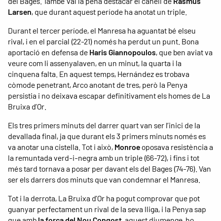
del Bages. També val la pena destacar el canell de
Rasmus
Larsen
, que durant aquest període ha anotat un triple.
Durant el tercer període, el Manresa ha aguantat bé elseu
rival, i en el parcial (22-21) només ha perdut un punt. Bona
aportació en defensa de
Haris Giannopoulos
, que ben aviat va
veure com li assenyalaven, en un minut, la quarta i la
cinquena falta. En aquest temps, Hernández es trobava
còmode penetrant, Arco anotant de tres, però la Penya
persistia i no deixava escapar definitivament els homes de La
Bruixa d’Or.
Els tres primers minuts del darrer quart van ser l’inici de la
devallada final, ja que durant els 3 primers minuts només es
va anotar una cistella. Tot i això,
Monroe
oposava resistència a
la remuntada verd-i-negra amb un triple (66-72), i fins i tot
més tard tornava a posar per davant els del Bages (74-76). Van
ser els darrers dos minuts que van condemnar el Manresa.
Tot i la derrota, La Bruixa d’Or ha pogut comprovar que pot
guanyar perfectament un rival de la seva lliga, i la Penya sap
que amb
la força del Nou Congost
, aquest diumenge, ho