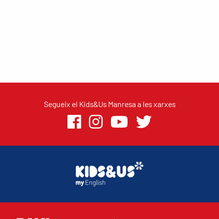
Segueix el Kids&Us Manresa a les xarxes