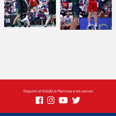
Segueix el Kids&Us Manresa a les xarxes