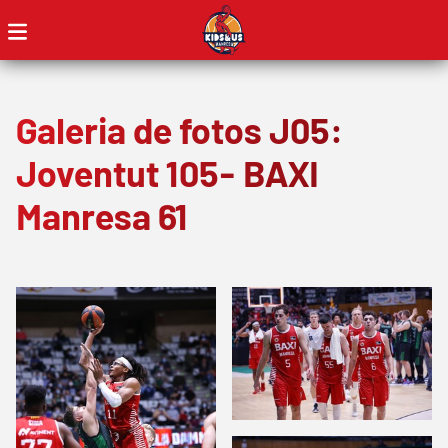
Galeria de fotos J05:
Joventut 105- BAXI
Manresa 61