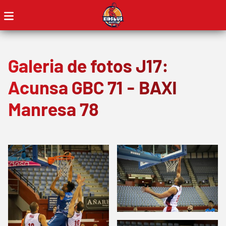
Galeria de fotos J17:
Acunsa GBC 71 - BAXI
Manresa 78