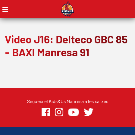
Video J16: Delteco GBC 85
- BAXI Manresa 91
Segueix el Kids&Us Manresa a les xarxes