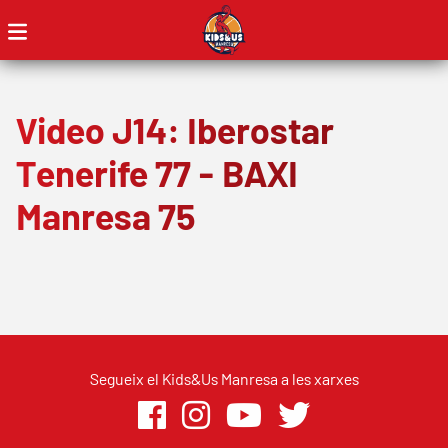
Video J14: Iberostar
Tenerife 77 - BAXI
Manresa 75
Segueix el Kids&Us Manresa a les xarxes