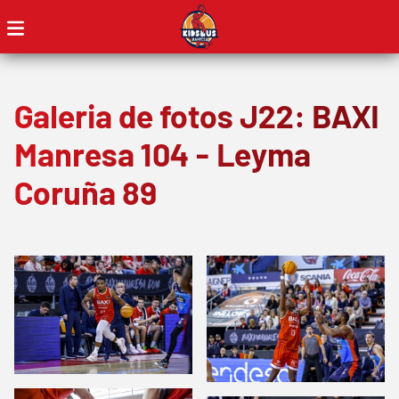
Galeria de fotos J22: BAXI
Manresa 104 - Leyma
Coruña 89