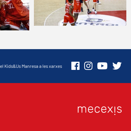
el Kids&Us Manresa a les xarxes