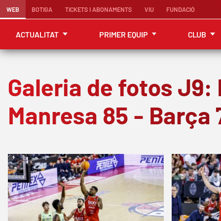
WEB
BOTIGA
TICKETS I ABONAMENTS
VIU
FUNDACIÓ
ACTUALITAT
PRIMER EQUIP
CLUB
Galeria de fotos J9:
Manresa 85 - Barça 