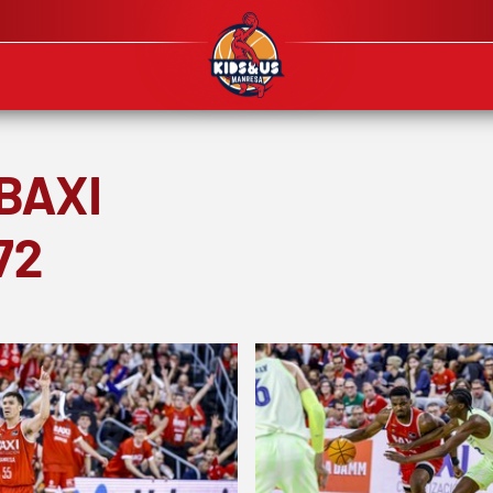
 BAXI
72