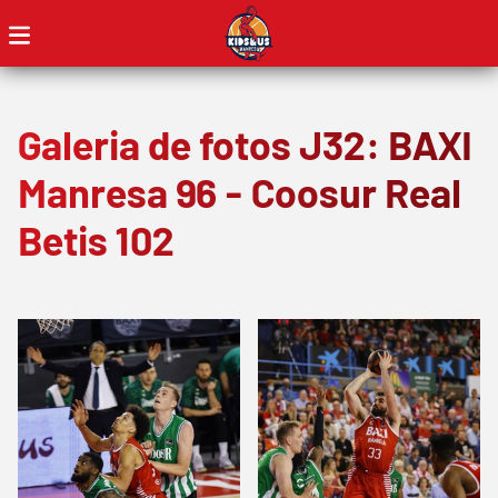
Galeria de fotos J32: BAXI
Manresa 96 - Coosur Real
Betis 102