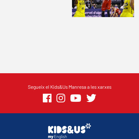
Segueix el Kids&Us Manresa a les xarxes