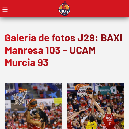
Galeria de fotos J29: BAXI
Manresa 103 - UCAM
Murcia 93