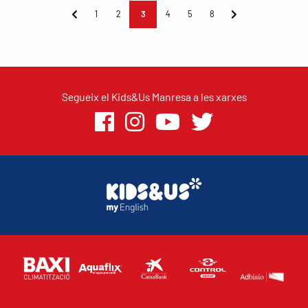
1
2
3
4
5
8
Segueix el Kids&Us Manresa a les xarxes