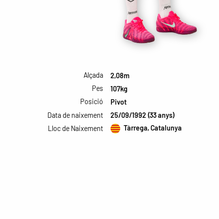
Alçada
2,08m
Pes
107kg
Posició
Pivot
Data de naixement
25/09/1992 (33 anys)
Tàrrega, Catalunya
Lloc de Naixement