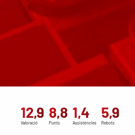
12,9
8,8
1,4
5,9
Valoració
Punts
Assistències
Rebots