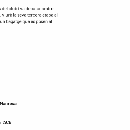
s del club i va debutar amb el
viurà la seva tercera etapa al
 un bagatge que es posen al
i Manresa
 l'ACB