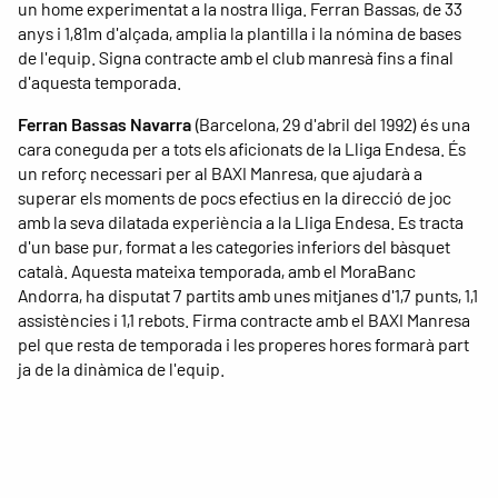
un home experimentat a la nostra lliga. Ferran Bassas, de 33
anys i 1,81m d'alçada, amplia la plantilla i la nómina de bases
de l'equip. Signa contracte amb el club manresà fins a final
d'aquesta temporada.
Ferran Bassas Navarra
(Barcelona, 29 d'abril del 1992) és una
cara coneguda per a tots els aficionats de la Lliga Endesa. És
un reforç necessari per al BAXI Manresa, que ajudarà a
superar els moments de pocs efectius en la direcció de joc
amb la seva dilatada experiència a la Lliga Endesa. Es tracta
d'un base pur, format a les categories inferiors del bàsquet
català. Aquesta mateixa temporada, amb el MoraBanc
Andorra, ha disputat 7 partits amb unes mitjanes d'1,7 punts, 1,1
assistències i 1,1 rebots. Firma contracte amb el BAXI Manresa
pel que resta de temporada i les properes hores formarà part
ja de la dinàmica de l'equip.