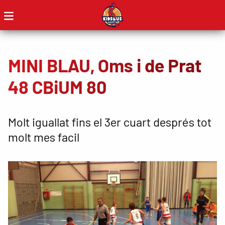
MINI BLAU, Oms i de Prat
48 CBiUM 80
Molt iguallat fins el 3er cuart després tot
molt mes facil