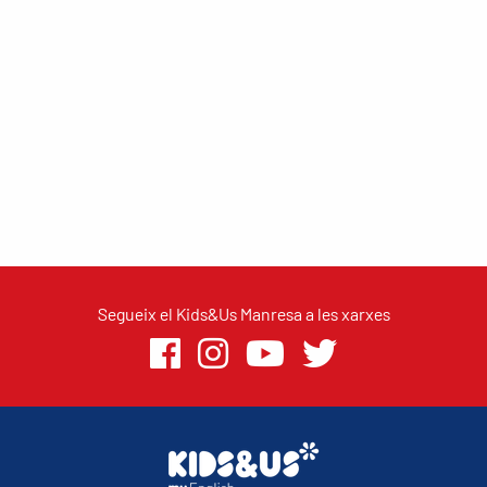
Segueix el Kids&Us Manresa a les xarxes