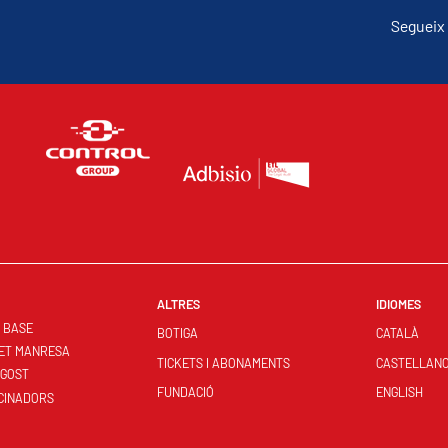
Segueix 
ALTRES
IDIOMES
S BASE
BOTIGA
CATALÀ
ET MANRESA
TICKETS I ABONAMENTS
CASTELLAN
NGOST
FUNDACIÓ
ENGLISH
CINADORS