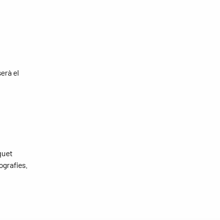
erà el
quet
ografies.