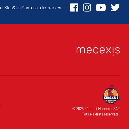
el Kids&Us Manresa a les xarxes
O
© 2026 Bàsquet Manresa, SAE
Tots els drets reservats.