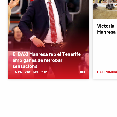
Victòria 
Manresa
El BAXI Manresa rep el Tenerife
amb ganes de retrobar
sensacions
LA PRÈVIA
5 Abril 2019
LA CRÒNIC