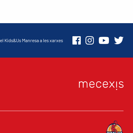
el Kids&Us Manresa a les xarxes