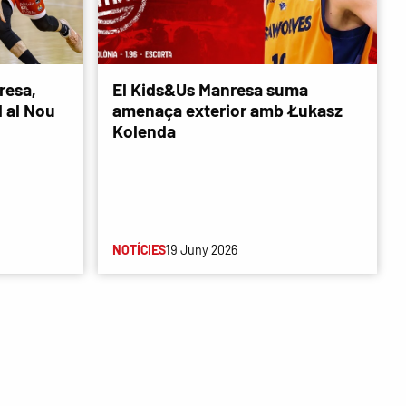
resa,
El Kids&Us Manresa suma
d al Nou
amenaça exterior amb Łukasz
Kolenda
NOTÍCIES
19 Juny 2026