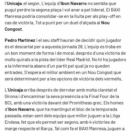
l'
Unicaja
, el segon. L'equip d'
Ibon Navarro
no sembla que
pugui perdre la segona plaça i vol anar a pel liderat. El BAXI
Manresa podria consolidar-se en la lluita per als play-off en
cas de victòria. Tot a punt per un duel d'alçada al
Nou
Congost
.
Pedro Martínez
i el seu staff hauran de decidir quin jugador
és el descartat per a aquesta jornada 28. L'equip es troba en
un bon moment de forma i de moral, després d'una victòria de
molts quirats a la pista del líder Real Madrid. No hi ha jugadors
a la infermeria abans d'un partit pel qual ja no queden
entrades. S'espera el millor ambient en un Nou Congost que
serà determinant per a les opcions de victòria dels vermells.
L'
Unicaja
arriba després de derrotar amb molta claretat el
Girona i d'encaminar la seva presència a la Final Four de la
BCL amb una victòria davant del Promitheas grec. Els homes
d'
Ibon Navarro
, que ha mantingut el bloc de la temporada
passada, estan sent dels equips que millor juguen a la Lliga
Endesa, fet que els permet ser segons, amb 4 victòries de
marge respecte el Barça. Tal com fa el BAXI Manresa, juguen a