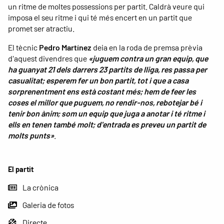
un ritme de moltes possessions per partit. Caldrà veure qui
imposa el seu ritme i qui té més encert en un partit que
promet ser atractiu.
El tècnic
Pedro Martínez
deia en la roda de premsa prèvia
d'aquest divendres que
«juguem contra un gran equip, que
ha guanyat 21 dels darrers 23 partits de lliga, res passa per
casualitat; esperem fer un bon partit, tot i que a casa
sorprenentment ens està costant més; hem de feer les
coses el millor que puguem, no rendir-nos, rebotejar bé i
tenir bon ànim; som un equip que juga a anotar i té ritme i
ells en tenen també molt; d'entrada es preveu un partit de
molts punts»
.
El partit
La crònica
Galeria de fotos
Directe