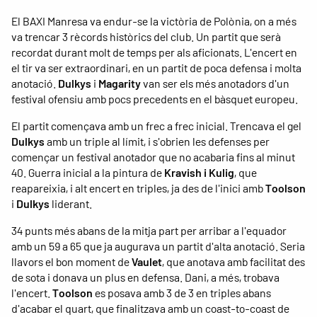
El BAXI Manresa va endur-se la victòria de Polònia, on a més
va trencar 3 rècords històrics del club. Un partit que serà
recordat durant molt de temps per als aficionats. L'encert en
el tir va ser extraordinari, en un partit de poca defensa i molta
anotació.
Dulkys
i
Magarity
van ser els més anotadors d'un
festival ofensiu amb pocs precedents en el bàsquet europeu.
El partit començava amb un frec a frec inicial. Trencava el gel
Dulkys
amb un triple al límit, i s'obrien les defenses per
començar un festival anotador que no acabaria fins al minut
40. Guerra inicial a la pintura de
Kravish i Kulig
, que
reapareixia, i alt encert en triples, ja des de l'inici amb
Toolson
i
Dulkys
liderant.
34 punts més abans de la mitja part per arribar a l'equador
amb un 59 a 65 que ja augurava un partit d'alta anotació. Seria
llavors el bon moment de
Vaulet
, que anotava amb facilitat des
de sota i donava un plus en defensa. Dani, a més, trobava
l'encert.
Toolson
es posava amb 3 de 3 en triples abans
d'acabar el quart, que finalitzava amb un coast-to-coast de