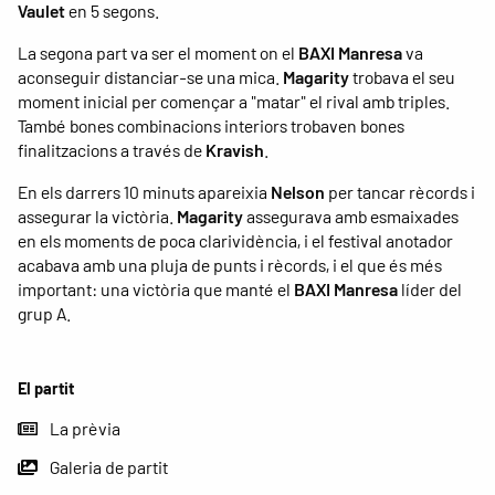
Vaulet
en 5 segons.
La segona part va ser el moment on el
BAXI Manresa
va
aconseguir distanciar-se una mica.
Magarity
trobava el seu
moment inicial per començar a "matar" el rival amb triples.
També bones combinacions interiors trobaven bones
finalitzacions a través de
Kravish
.
En els darrers 10 minuts apareixia
Nelson
per tancar rècords i
assegurar la victòria.
Magarity
assegurava amb esmaixades
en els moments de poca clarividència, i el festival anotador
acabava amb una pluja de punts i rècords, i el que és més
important: una victòria que manté el
BAXI Manresa
líder del
grup A.
El partit
La prèvia
Galeria de partit