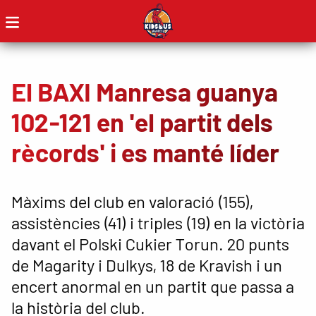
El BAXI Manresa guanya
102-121 en 'el partit dels
rècords' i es manté líder
Màxims del club en valoració (155),
assistències (41) i triples (19) en la victòria
davant el Polski Cukier Torun. 20 punts
de Magarity i Dulkys, 18 de Kravish i un
encert anormal en un partit que passa a
la història del club.