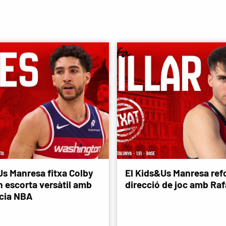
Us Manresa fitxa Colby
El Kids&Us Manresa refo
n escorta versàtil amb
direcció de joc amb Rafa
cia NBA