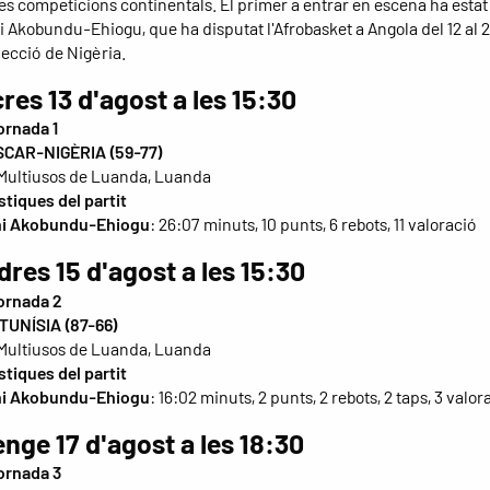
es competicions continentals. El primer a entrar en escena ha estat 
i Akobundu-Ehiogu, que ha disputat l'Afrobasket a Angola del 12 al 2
lecció de Nigèria.
es 13 d'agost a les 15:30
ornada 1
CAR-NIGÈRIA (59-77)
Multiusos de Luanda, Luanda
stiques del partit
hi Akobundu-Ehiogu
: 26:07 minuts, 10 punts, 6 rebots, 11 valoració
res 15 d'agost a les 15:30
ornada 2
TUNÍSIA (87-66)
Multiusos de Luanda, Luanda
stiques del partit
hi Akobundu-Ehiogu
: 16:02 minuts, 2 punts, 2 rebots, 2 taps, 3 valor
nge 17 d'agost a les 18:30
ornada 3