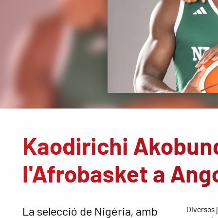
Kaodirichi Akobun
l'Afrobasket a Ang
La selecció de Nigèria, amb
Diversos 