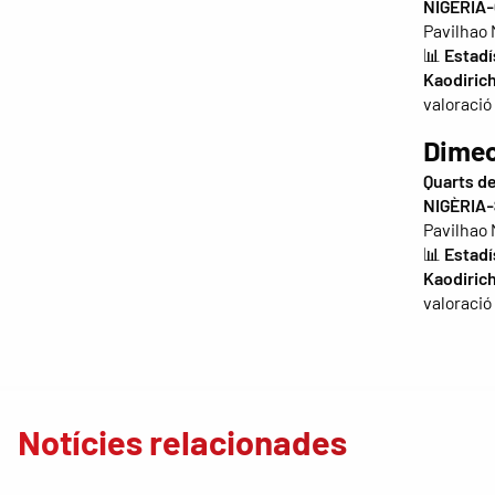
NIGÈRIA-
Pavilhao 
📊
Estadí
Kaodiric
valoració
Dimec
Quarts de
NIGÈRIA-
Pavilhao 
📊
Estadí
Kaodiric
valoració
Notícies relacionades