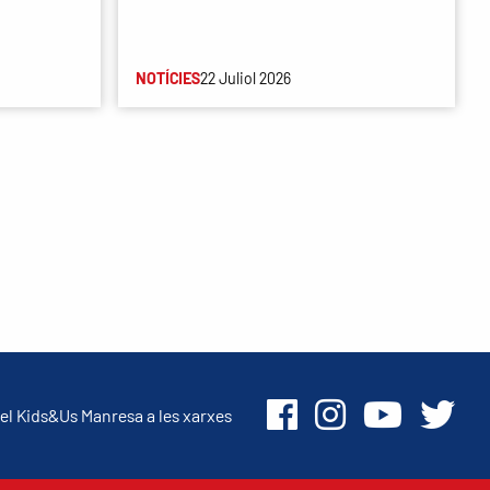
NOTÍCIES
22 Juliol 2026
el Kids&Us Manresa a les xarxes