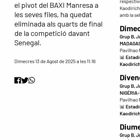
respectiv
el pivot del BAXI Manresa a
Kaodirich
les seves files, ha quedat
amb la se
eliminada als quarts de final
Dimecr
de la competició davant
Grup B, J
Senegal.
MADAGAS
Pavilhao 
📊
Estadí
Dimecres 13 de Agost de 2025 a les 11:16
Kaodiric
Divend
Grup B, J
NIGÈRIA-
Pavilhao 
📊
Estadí
Kaodiric
Diume
Grup B, J