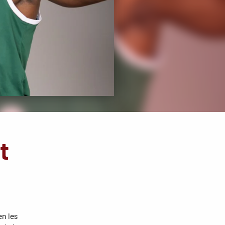
t
en les