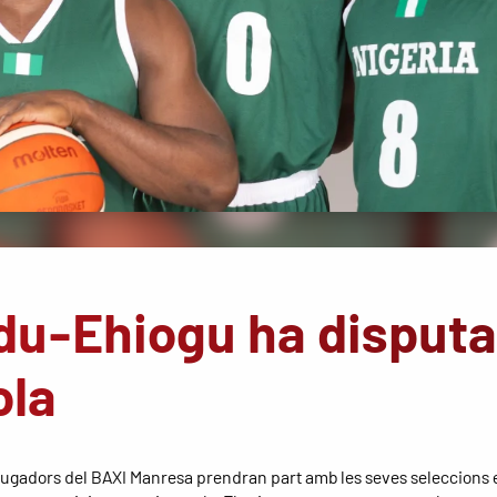
du-Ehiogu ha disputa
ola
jugadors del BAXI Manresa prendran part amb les seves seleccions 