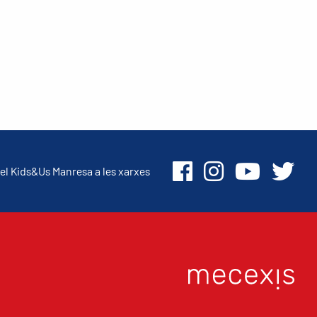
el Kids&Us Manresa a les xarxes