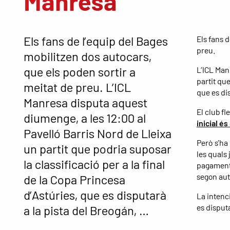
Manresa
Els fans de l’equip del Bages
Els fans d
preu.
mobilitzen dos autocars,
que els poden sortir a
L’ICL Man
partit que
meitat de preu. L’ICL
que es dis
Manresa disputa aquest
El club fl
diumenge, a les 12:00 al
inicial é
Pavelló Barris Nord de Lleixa
Però s’ha
un partit que podria suposar
les quals 
la classificació per a la final
pagament 
segon aut
de la Copa Princesa
d’Astúries, que es disputarà
La intenc
es disputa
a la pista del Breogán, …