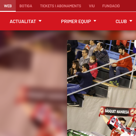
WEB
BOTIGA
TICKETS I ABONAMENTS
VIU
FUNDACIÓ
ACTUALITAT
PRIMER EQUIP
CLUB