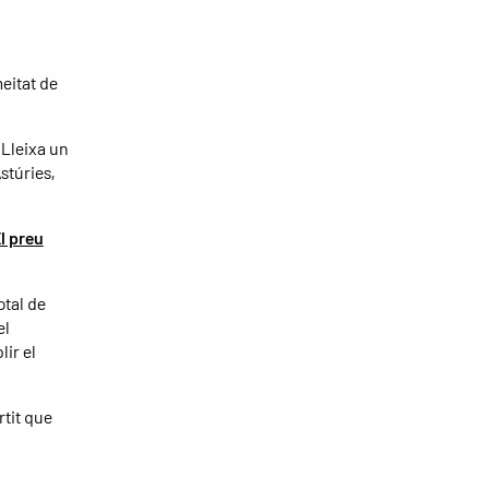
meitat de
 Lleixa un
stúries,
l preu
otal de
el
ir el
rtit que