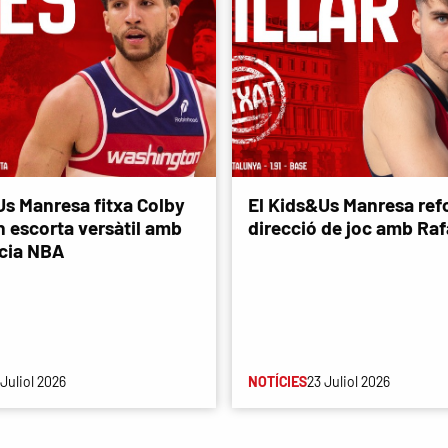
Us Manresa fitxa Colby
El Kids&Us Manresa refo
n escorta versàtil amb
direcció de joc amb Rafa
cia NBA
 Juliol 2026
NOTÍCIES
23 Juliol 2026