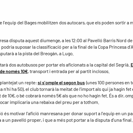
e l’equip del Bages mobilitzen dos autocars, que els poden sortir a 
resa disputa aquest diumenge, a les 12:00 al Pavelló Barris Nord de
 podria suposar la classificació per a la final de la Copa Princesa d’A
putarà a la pista del Breogán, a Lugo.
etarà dos autobusos per portar els aficionats a la capital del Segrià.
E
s de només 10€
, transport i entrada per al partit inclosos.
 plantejat un repte:
si s’omple el segon bus
(unes 100 persones en t
ja n’hi ha 50), el club tornarà la meitat de l’import als qui ja hagin fet 
de 10€, o bé cobrarà només 5€ als que no ho hagin fet. És a dir, ompl
ocar implicaria una rebaixa del preu per a tothom.
ió és motivar l’afició manresana per donar suport a l’equip en un pa
 a un pavelló proper, i que a més pot portar a la disputa d’una final.