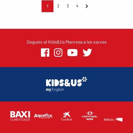
1
2
3
4
Segueix el Kids&Us Manresa a les xarxes