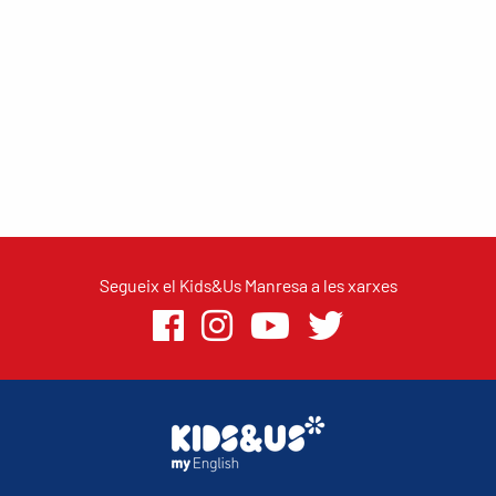
Segueix el Kids&Us Manresa a les xarxes