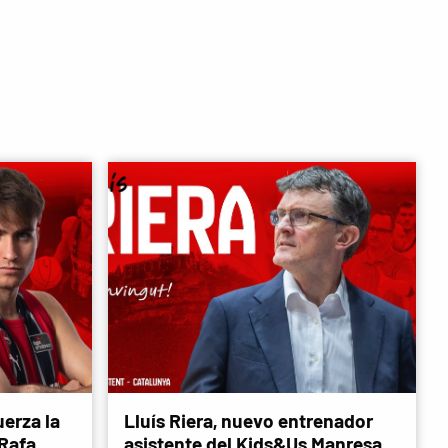
erza la
Lluís Riera, nuevo entrenador
 Rafa
asistente del Kids&Us Manresa