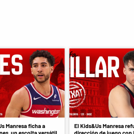
Us Manresa ficha a
El Kids&Us Manresa refu
es, un escolta versátil
dirección de juego con