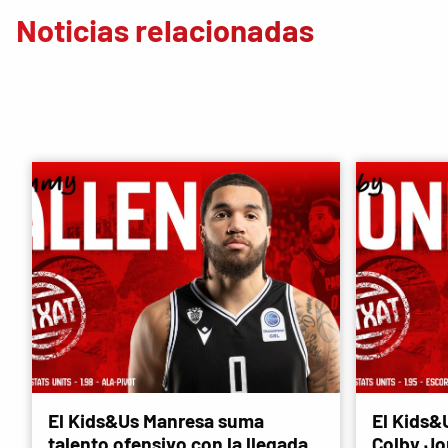
Noticias relacionadas
El Kids&Us Manresa suma
El Kids&
talento ofensivo con la llegada
Colby Jon