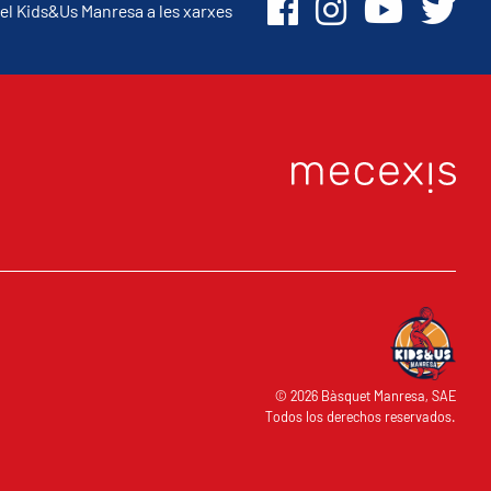
el Kids&Us Manresa a les xarxes
O
© 2026 Bàsquet Manresa, SAE
Todos los derechos reservados.