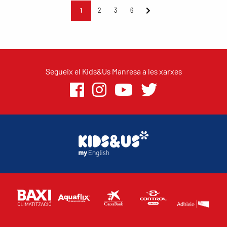
1
2
3
6
Segueix el Kids&Us Manresa a les xarxes