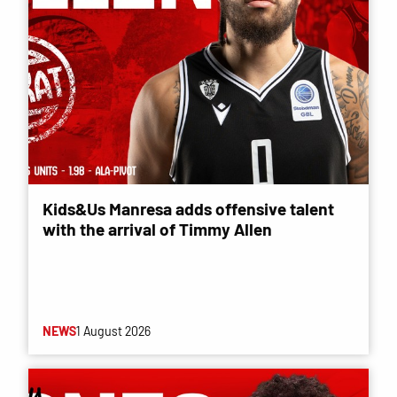
Kids&Us Manresa adds offensive talent
with the arrival of Timmy Allen
NEWS
1 August 2026