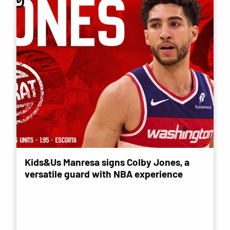
Kids&Us Manresa signs Colby Jones, a
versatile guard with NBA experience