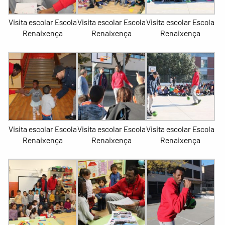
Visita escolar Escola
Visita escolar Escola
Visita escolar Escola
Renaixença
Renaixença
Renaixença
Visita escolar Escola
Visita escolar Escola
Visita escolar Escola
Renaixença
Renaixença
Renaixença