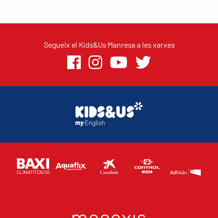
Segueix el Kids&Us Manresa a les xarxes