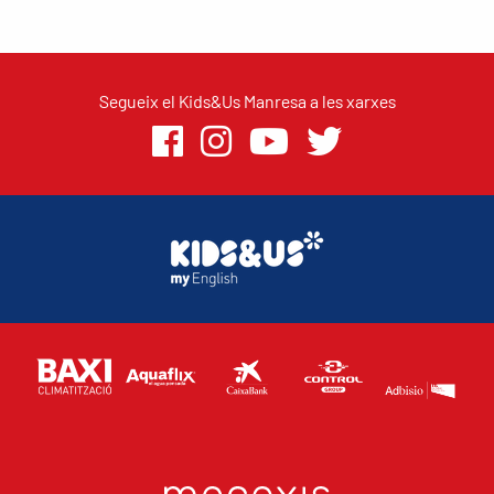
Segueix el Kids&Us Manresa a les xarxes