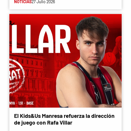
NOTÍCIAS
27 Julio 2026
El Kids&Us Manresa refuerza la dirección
de juego con Rafa Villar