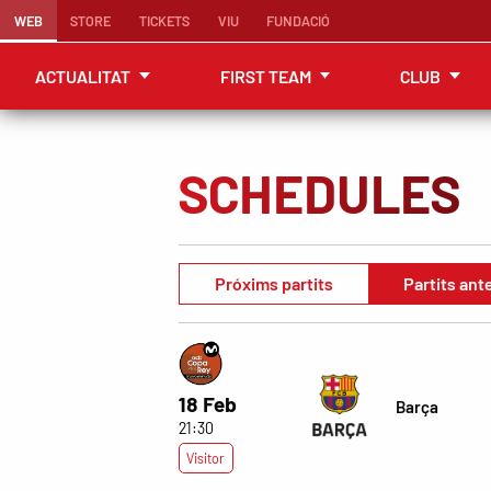
WEB
STORE
TICKETS
VIU
FUNDACIÓ
ACTUALITAT
FIRST TEAM
CLUB
SCHEDULES
Próxims partits
Partits ant
18 Feb
Barça
21:30
Visitor