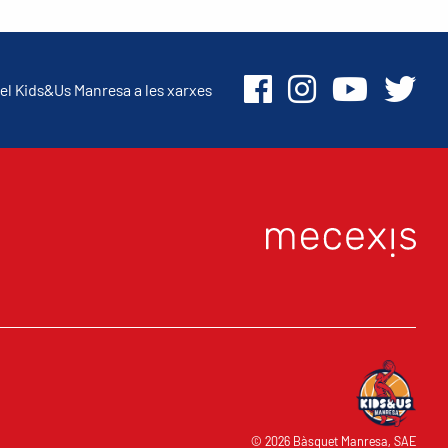
el Kids&Us Manresa a les xarxes
© 2026 Bàsquet Manresa, SAE