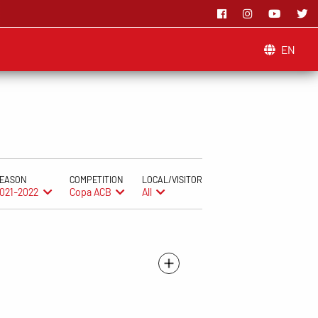
EN
EASON
COMPETITION
LOCAL/VISITOR
021-2022
Copa ACB
All