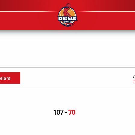
S
eriors
2
107
70