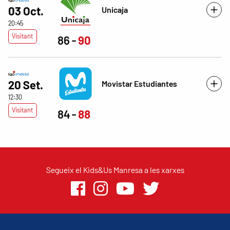
03 Oct.
Unicaja
20:45
Visitant
86
90
20 Set.
Movistar Estudiantes
12:30
Visitant
84
88
Segueix el Kids&Us Manresa a les xarxes