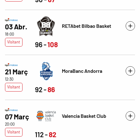
03 Abr.
RETAbet Bilbao Basket
18:00
Visitant
96
108
21 Març
MoraBanc Andorra
12:30
Visitant
92
86
07 Març
Valencia Basket Club
20:00
Visitant
112
82