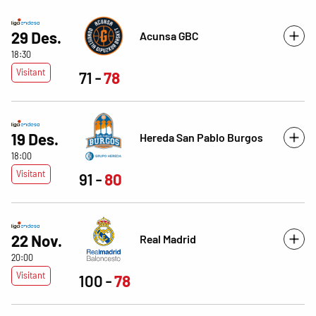
29 Des.
Acunsa GBC
18:30
Visitant
71
78
19 Des.
Hereda San Pablo Burgos
18:00
Visitant
91
80
22 Nov.
Real Madrid
20:00
Visitant
100
78