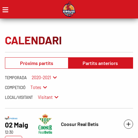
CALENDARI
Pròxims partits
Partits anteriors
2020-2021
TEMPORADA
Totes
COMPETICIÓ
Visitant
LOCAL/VISITANT
02 Maig
Coosur Real Betis
12:30