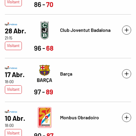
Visitant
86
70
28 Abr.
Club Joventut Badalona
21:15
Visitant
96
68
17 Abr.
Barça
18:00
Visitant
97
89
10 Abr.
Monbus Obradoiro
18:00
Visitant
90
87