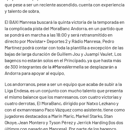
que pese a ser un reciente ascendido, cuenta con experiencia
y talento de sobra.
El BAXI Manresa buscará la quinta victoria de la temporada en
la complicada pista del MoraBanc Andorra, en un partido que
se pondrá en marcha a las 18:00 y será retransmitido en
directo por Movistar+ Deportes 2 y Ràdio Manresa. Pedro
Martínez podrá contar con toda la plantilla a excepción de las
bajas de larga duración de Guillem Jou y Juampi Vaulet. Los
bagencs no estarán solos en el Principado, ya que hasta más
de 300 integrantes de la #MareaVermella se desplazarán a
Andorra para apoyar al equipo.
Los andorranos, pese a ser un equipo que acaba de subir a la
Liga Endesa, es un conjunto con mucho talento que presenta
el mismo balance que los manresanos, con cuatro victorias y
cuatro derrotas. El MoraBanc, dirigido por Natxo Lezkano y
con el exmanresano Paco Vázquez como asistente, tiene como
jugadores destacados a Marin Maric, Markel Starks, Stan
Okoye, Jean Montero y Tyson Pérez y Jerrick Harding (los dos
últimos con pasado en Manresa). Por parte de los bagencs,