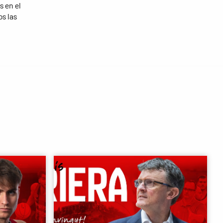
s en el
os las