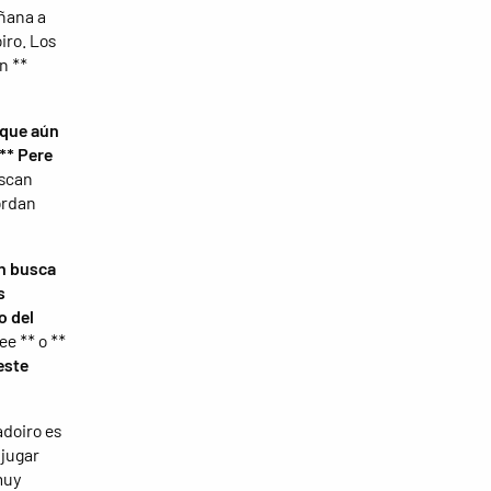
añana a
iro. Los
n **
 que aún
 ** Pere
uscan
ordan
n busca
s
o del
ee ** o **
este
adoiro es
 jugar
muy