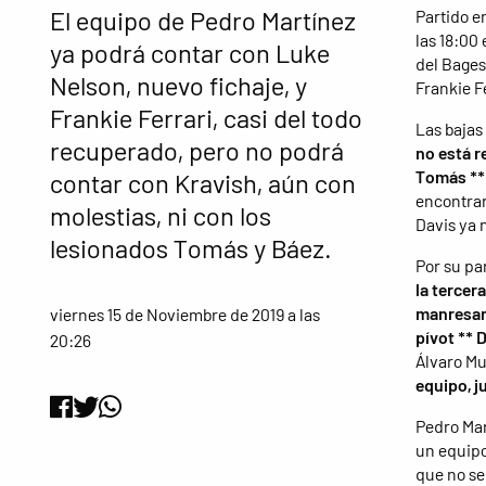
El equipo de Pedro Martínez
Partido e
las 18:00
ya podrá contar con Luke
del Bages
Nelson, nuevo fichaje, y
Frankie F
Frankie Ferrari, casi del todo
Las bajas
recuperado, pero no podrá
no está r
Tomás ** 
contar con Kravish, aún con
encontrar
molestias, ni con los
Davis ya 
lesionados Tomás y Báez.
Por su pa
la tercer
manresan
viernes 15 de Noviembre de 2019 a las
pívot ** 
20:26
Álvaro M
equipo, j
Pedro Mar
un equipo
que no se