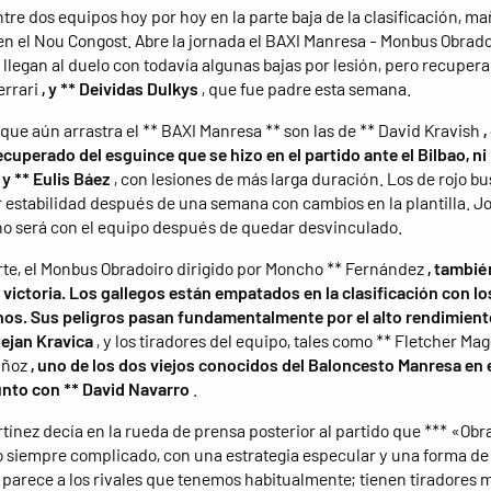
ntre dos equipos hoy por hoy en la parte baja de la clasificación, m
 en el Nou Congost. Abre la jornada el BAXI Manresa - Monbus Obrado
 llegan al duelo con todavía algunas bajas por lesión, pero recupera
errari
, y ** Deividas Dulkys
, que fue padre esta semana.
 que aún arrastra el ** BAXI Manresa ** son las de ** David Kravish
,
ecuperado del esguince que se hizo en el partido ante el Bilbao, ni
y ** Eulis Báez
, con lesiones de más larga duración. Los de rojo b
 estabilidad después de una semana con cambios en la plantilla. J
no será con el equipo después de quedar desvinculado.
rte, el Monbus Obradoiro dirigido por Moncho ** Fernández
, tambié
a victoria. Los gallegos están empatados en la clasificación con lo
os. Sus peligros pasan fundamentalmente por el alto rendimient
Dejan Kravica
, y los tiradores del equipo, tales como ** Fletcher Mag
uñoz
, uno de los dos viejos conocidos del Baloncesto Manresa en 
unto con ** David Navarro
.
tínez decía en la rueda de prensa posterior al partido que *** «Obr
 siempre complicado, con una estrategia especular y una forma de
 parece a los rivales que tenemos habitualmente; tienen tiradores 